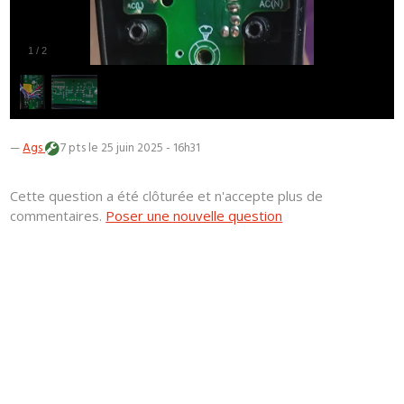
1
/
2
—
Ags
7 pts
le 25 juin 2025 - 16h31
Cette question a été clôturée et n'accepte plus de
commentaires.
Poser une nouvelle question