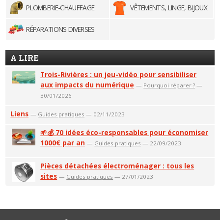
PLOMBERIE-CHAUFFAGE
VÊTEMENTS, LINGE, BIJOUX
RÉPARATIONS DIVERSES
A LIRE
Trois-Rivières : un jeu-vidéo pour sensibiliser
aux impacts du numérique
—
Pourquoi réparer ?
—
30/01/2026
Liens
—
Guides pratiques
— 02/11/2023
🌱💰 70 idées éco-responsables pour économiser
1000€ par an
—
Guides pratiques
— 22/09/2023
Pièces détachées électroménager : tous les
sites
—
Guides pratiques
— 27/01/2023