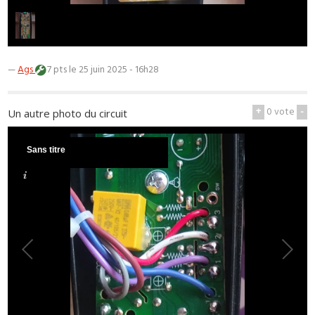
—
Ags
7 pts
le 25 juin 2025 - 16h28
+
0
vote
-
Un autre photo du circuit
Sans titre