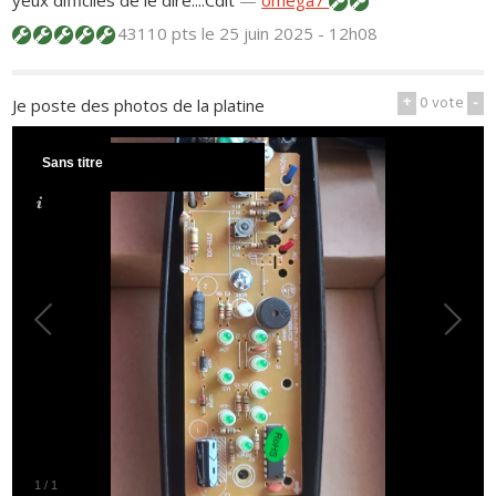
yeux difficiles de le dire....Cdlt
—
omega7
43110 pts
le 25 juin 2025 - 12h08
+
0
vote
-
Je poste des photos de la platine
Sans titre
1
/
1