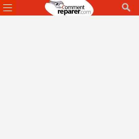
Ouvrir
le
menu