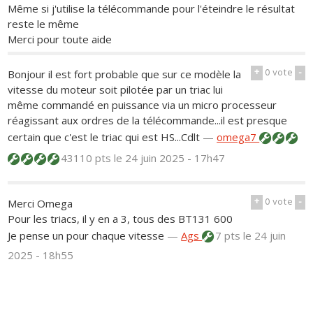
Même si j'utilise la télécommande pour l'éteindre le résultat
reste le même
Merci pour toute aide
+
0
vote
-
Bonjour il est fort probable que sur ce modèle la
vitesse du moteur soit pilotée par un triac lui
même commandé en puissance via un micro processeur
réagissant aux ordres de la télécommande...il est presque
certain que c'est le triac qui est HS...Cdlt
—
omega7
43110 pts
le 24 juin 2025 - 17h47
+
0
vote
-
Merci Omega
Pour les triacs, il y en a 3, tous des BT131 600
Je pense un pour chaque vitesse
—
Ags
7 pts
le 24 juin
2025 - 18h55