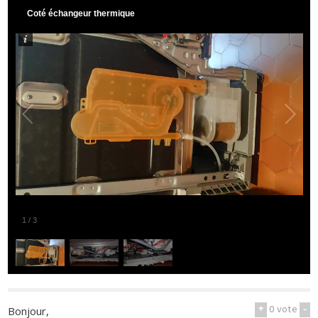
Coté échangeur thermique
1
/
3
+
0
vote
-
Bonjour,