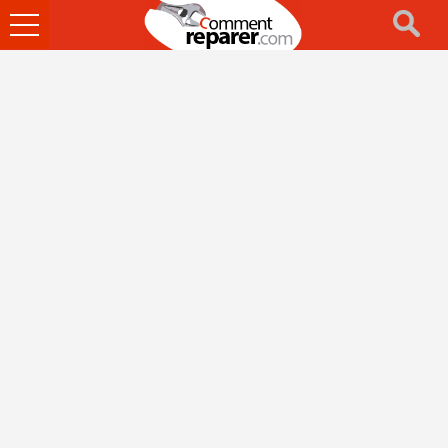
Ouvrir
le
menu