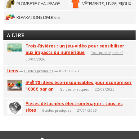
PLOMBERIE-CHAUFFAGE
VÊTEMENTS, LINGE, BIJOUX
RÉPARATIONS DIVERSES
A LIRE
Trois-Rivières : un jeu-vidéo pour sensibiliser
aux impacts du numérique
—
Pourquoi réparer ?
—
30/01/2026
Liens
—
Guides pratiques
— 02/11/2023
🌱💰 70 idées éco-responsables pour économiser
1000€ par an
—
Guides pratiques
— 22/09/2023
Pièces détachées électroménager : tous les
sites
—
Guides pratiques
— 27/01/2023