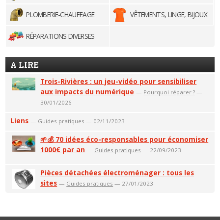
PLOMBERIE-CHAUFFAGE
VÊTEMENTS, LINGE, BIJOUX
RÉPARATIONS DIVERSES
A LIRE
Trois-Rivières : un jeu-vidéo pour sensibiliser
aux impacts du numérique
—
Pourquoi réparer ?
—
30/01/2026
Liens
—
Guides pratiques
— 02/11/2023
🌱💰 70 idées éco-responsables pour économiser
1000€ par an
—
Guides pratiques
— 22/09/2023
Pièces détachées électroménager : tous les
sites
—
Guides pratiques
— 27/01/2023