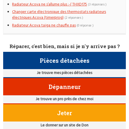
Radiateur Acova ne s’allume plus :-( THXD175
(3 réponses )
Changer carte électronique des thermostats radiateurs
électriques Acova (timerprog)
(2 réponses )
Radiateur Acova taïga ne chauffe pas
(0 réponse )
Réparer, c'est bien, mais si je n'y arrive pas ?
Pièces détachées
Je trouve mes pièces détachées
Dépanneur
Je trouve un pro près de chez moi
Jeter
Le donner sur un site de Don