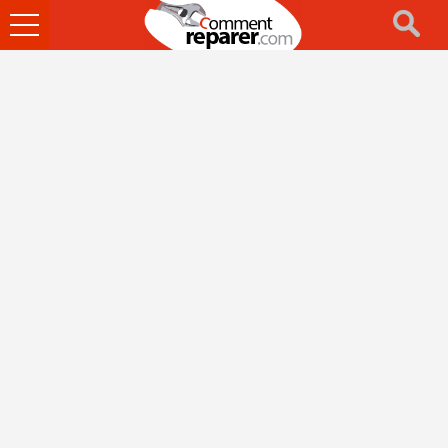
Ouvrir
le
menu