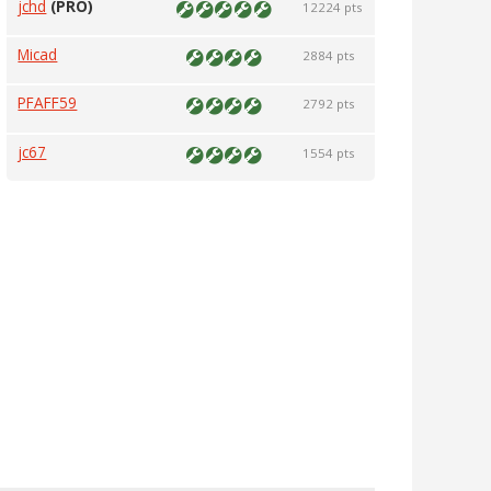
jchd
(PRO)
12224 pts
Micad
2884 pts
PFAFF59
2792 pts
jc67
1554 pts