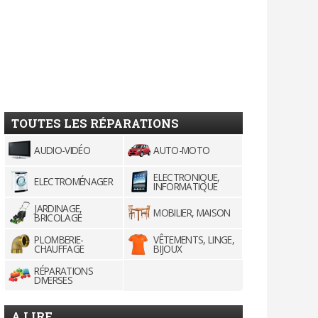
TOUTES LES RÉPARATIONS
AUDIO-VIDÉO
AUTO-MOTO
ELECTRONIQUE,
ELECTROMÉNAGER
INFORMATIQUE
JARDINAGE,
MOBILIER, MAISON
BRICOLAGE
PLOMBERIE-
VÊTEMENTS, LINGE,
CHAUFFAGE
BIJOUX
RÉPARATIONS
DIVERSES
A LIRE