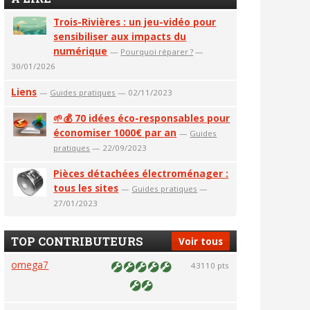
Trois-Rivières : un jeu-vidéo pour
sensibiliser aux impacts du
numérique
—
Pourquoi réparer ?
—
30/01/2026
Liens
—
Guides pratiques
— 02/11/2023
🌱💰 70 idées éco-responsables pour
économiser 1000€ par an
—
Guides
pratiques
— 22/09/2023
Pièces détachées électroménager :
tous les sites
—
Guides pratiques
—
27/01/2023
TOP CONTRIBUTEURS
Voir tous
omega7
43110 pts