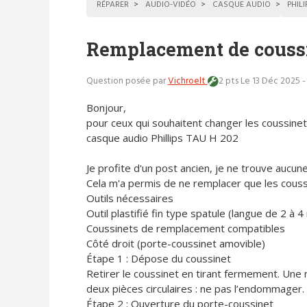
RÉPARER
AUDIO-VIDÉO
CASQUE AUDIO
PHILI
Remplacement de couss
Question posée par
Vichroelt
2 pts
Le 13 Déc 2025 -
Bonjour,
pour ceux qui souhaitent changer les coussinet
casque audio Phillips TAU H 202
Je profite d'un post ancien, je ne trouve auc
Cela m'a permis de ne remplacer que les couss
Outils nécessaires
Outil plastifié fin type spatule (langue de 2 à
Coussinets de remplacement compatibles
Côté droit (porte-coussinet amovible)
Étape 1 : Dépose du coussinet
Retirer le coussinet en tirant fermement. Une 
deux pièces circulaires : ne pas l’endommager.
Étape 2 : Ouverture du porte-coussinet