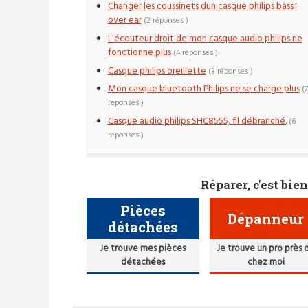
Changer les coussinets dun casque philips bass+
over ear
(2 réponses )
L'écouteur droit de mon casque audio philips ne
fonctionne plus
(4 réponses )
Casque philips oreillette
(3 réponses )
Mon casque bluetooth Philips ne se charge plus
(7
réponses )
Casque audio philips SHC8555, fil débranché.
(6
réponses )
Réparer, c'est bien
Pièces
Dépanneur
détachées
Je trouve mes pièces
Je trouve un pro près 
détachées
chez moi