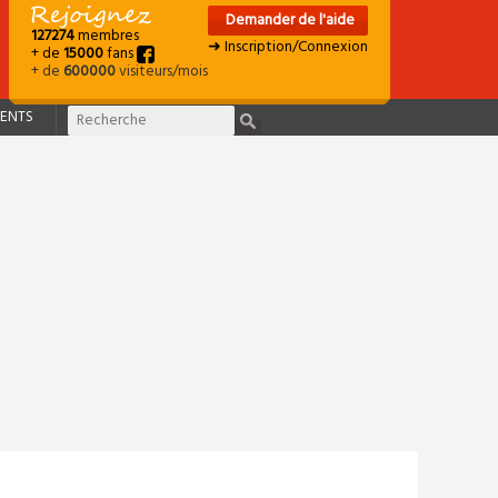
Demander de l'aide
127274
membres
➜ Inscription/Connexion
+ de
15000
fans
+ de
600000
visiteurs/mois
ENTS