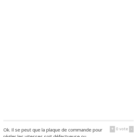
+
0
vote
-
Ok. Il se peut que la plaque de commande pour
régler les vitesses soit défectueuse ou