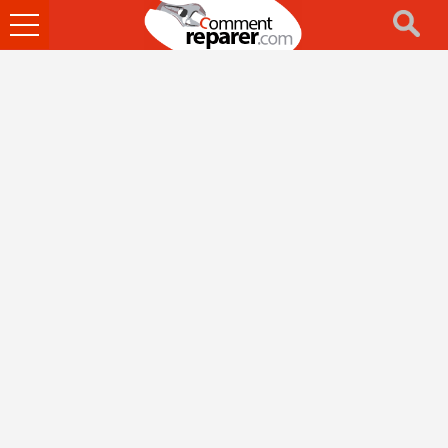
Ouvrir
le
menu