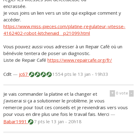
encrassée.
Je vous joins un lien vers un site qui explique comment y
accéder.
https://www.miss-pieces.com/platine-regulateur-vitesse-
4162402-robot-kitchenaid__p21099.html
Vous pouvez aussi vous adresser à un Repair Café où un
bénévole tentera de poser un diagnostic.
Liste de Repair Café
https://www.repaircafe.org/fr/
Cdlt
—
jc67
1554 pts
le 13 jan - 19h33
+
0
vote
-
Je vais commander la platine et la changer et
j’aviserai si ça a solutionner le problème. Je vous
remercie pour tout ces conseils et je reviendrais vers vous
pour vous en dire plus une fois le travail fais. Merci
—
Babar1991
7 pts
le 13 jan - 20h18