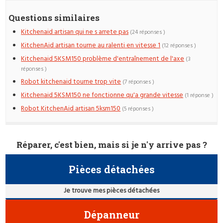
Questions similaires
Kitchenaid artisan qui ne s arrete pas
(24 réponses )
KitchenAid artisan tourne au ralenti en vitesse 1
(12 réponses )
Kitchenaid 5KSM150 problème d'entraînement de l'axe
(3
réponses )
Robot kitchenaid tourne trop vite
(7 réponses )
Kitchenaid 5KSM150 ne fonctionne qu'a grande vitesse
(1 réponse )
Robot KitchenAid artisan 5ksm150
(5 réponses )
Réparer, c'est bien, mais si je n'y arrive pas ?
Pièces détachées
Je trouve mes pièces détachées
Dépanneur