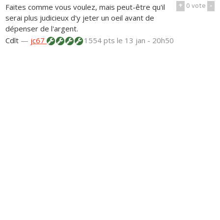
+
0
vote
-
Faites comme vous voulez, mais peut-être qu'il
serai plus judicieux d'y jeter un oeil avant de
dépenser de l'argent.
Cdlt
—
jc67
1554 pts
le 13 jan - 20h50