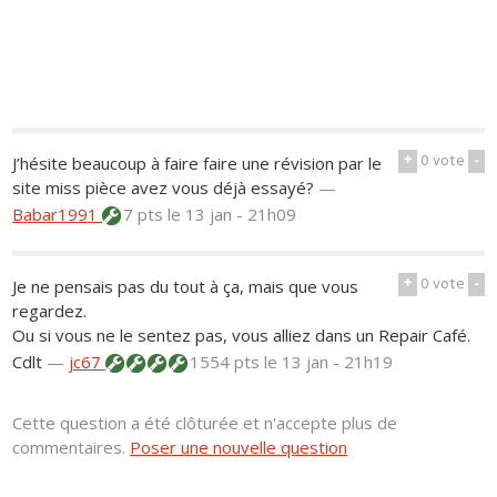
+
0
vote
-
J’hésite beaucoup à faire faire une révision par le
site miss pièce avez vous déjà essayé?
—
Babar1991
7 pts
le 13 jan - 21h09
+
0
vote
-
Je ne pensais pas du tout à ça, mais que vous
regardez.
Ou si vous ne le sentez pas, vous alliez dans un Repair Café.
Cdlt
—
jc67
1554 pts
le 13 jan - 21h19
Cette question a été clôturée et n'accepte plus de
commentaires.
Poser une nouvelle question