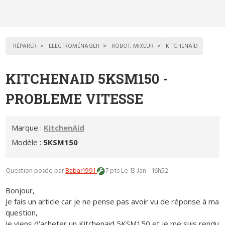
RÉPARER
ELECTROMÉNAGER
ROBOT, MIXEUR
KITCHENAID
KITCHENAID 5KSM150 -
PROBLEME VITESSE
Marque :
KitchenAid
Modèle :
5KSM150
Question posée par
Babar1991
7 pts
Le 13 Jan - 16h52
Bonjour,
Je fais un article car je ne pense pas avoir vu de réponse à ma
question,
Je viens d'acheter un Kitchenaid 5KSM150 et je me suis rendu