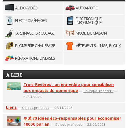
AUDIO-VIDÉO
AUTO-MOTO
ELECTRONIQUE,
ELECTROMÉNAGER
INFORMATIQUE
JARDINAGE, BRICOLAGE
MOBILIER, MAISON
PLOMBERIE-CHAUFFAGE
VÊTEMENTS, LINGE, BIJOUX
RÉPARATIONS DIVERSES
A LIRE
Trois-Rivières : un jeu-vidéo pour sensibiliser
aux impacts du numérique
—
Pourquoi réparer ?
—
30/01/2026
Liens
—
Guides pratiques
— 02/11/2023
🌱💰 70 idées éco-responsables pour économiser
1000€ par an
—
Guides pratiques
— 22/09/2023