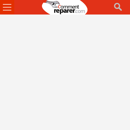
Ouvrir
le
menu