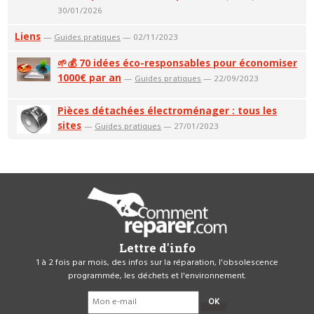
30/01/2026
Liens
—
Guides pratiques
— 02/11/2023
🌱💰 70 idées éco-responsables pour économiser
1000€ par an
—
Guides pratiques
— 22/09/2023
Pièces détachées électroménager : tous les
sites
—
Guides pratiques
— 27/01/2023
Lettre d'info
1 à 2 fois par mois, des infos sur la réparation, l'obsolescence
programmée, les déchets et l'environnement.
OK