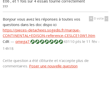
E06 , et 1 fois sur 4 essais tourne correctement
???
+
0
vote
-
Bonjour vous avez les réponses à toutes vos
questions dans les doc dispo ici
https://pieces-detachees.sogedis.fr/marque-
CONTINENTAL+EDISON-reference-CESLCE10W1.htm
Cdlt
—
omega7
43110 pts
le 11 fév -
14h18
Cette question a été clôturée et n'accepte plus de
commentaires.
Poser une nouvelle question