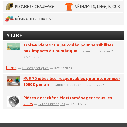
PLOMBERIE-CHAUFFAGE
VÊTEMENTS, LINGE, BIJOUX
RÉPARATIONS DIVERSES
A LIRE
Trois-Rivières : un jeu-vidéo pour sensibiliser
aux impacts du numérique
—
Pourquoi réparer ?
—
30/01/2026
Liens
—
Guides pratiques
— 02/11/2023
🌱💰 70 idées éco-responsables pour économiser
1000€ par an
—
Guides pratiques
— 22/09/2023
Pièces détachées électroménager : tous les
sites
—
Guides pratiques
— 27/01/2023