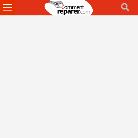
Ouvrir
le
menu