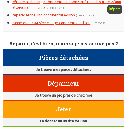
Réparer sèche linge Continental Edison s'arrête au bout de 2/3mn
réservoir d'eau vide
(2 réponses )
Réparé
Reparer seche ling continental edison
(5 réponses )
Panne erreur 04 sèche linge continental edison
(1 réponse )
Réparer, c'est bien, mais si je n'y arrive pas ?
Pièces détachées
Je trouve mes pièces détachées
Dépanneur
Je trouve un pro près de chez moi
Jeter
Le donner sur un site de Don