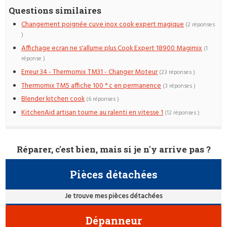
Questions similaires
Changement poignée cuve inox cook expert magique
(2 réponses
)
Affichage ecran ne s'allume plus Cook Expert 18900 Magimix
(1
réponse )
Erreur 34 - Thermomix TM31 - Changer Moteur
(23 réponses )
Thermomix TM5 affiche 100 ° c en permanence
(3 réponses )
Blender kitchen cook
(6 réponses )
KitchenAid artisan tourne au ralenti en vitesse 1
(12 réponses )
Réparer, c'est bien, mais si je n'y arrive pas ?
Pièces détachées
Je trouve mes pièces détachées
Dépanneur