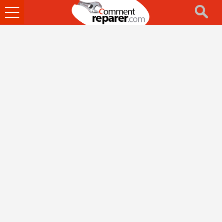
Ouvrir
le
menu