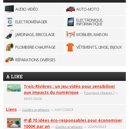
AUDIO-VIDÉO
AUTO-MOTO
ELECTRONIQUE,
ELECTROMÉNAGER
INFORMATIQUE
JARDINAGE, BRICOLAGE
MOBILIER, MAISON
PLOMBERIE-CHAUFFAGE
VÊTEMENTS, LINGE, BIJOUX
RÉPARATIONS DIVERSES
A LIRE
Trois-Rivières : un jeu-vidéo pour sensibiliser
aux impacts du numérique
—
Pourquoi réparer ?
—
30/01/2026
Liens
—
Guides pratiques
— 02/11/2023
🌱💰 70 idées éco-responsables pour économiser
1000€ par an
—
Guides pratiques
— 22/09/2023