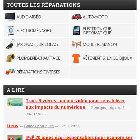
TOUTES LES RÉPARATIONS
AUDIO-VIDÉO
AUTO-MOTO
ELECTRONIQUE,
ELECTROMÉNAGER
INFORMATIQUE
JARDINAGE, BRICOLAGE
MOBILIER, MAISON
PLOMBERIE-CHAUFFAGE
VÊTEMENTS, LINGE, BIJOUX
RÉPARATIONS DIVERSES
A LIRE
Trois-Rivières : un jeu-vidéo pour sensibiliser
aux impacts du numérique
—
Pourquoi réparer ?
—
30/01/2026
Liens
—
Guides pratiques
— 02/11/2023
🌱💰 70 idées éco-responsables pour économiser