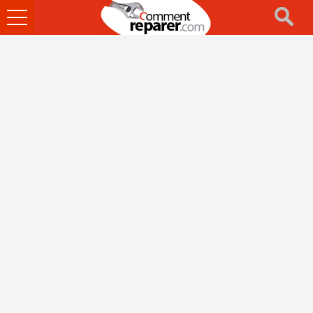
Ouvrir
le
menu