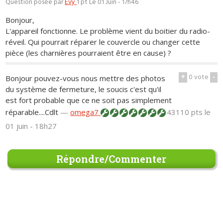
Question posée par
Evy
1 pt
Le 01 Juin - 17h46
Bonjour,
L'appareil fonctionne. Le problème vient du boitier du radio-
réveil. Qui pourrait réparer le couvercle ou changer cette
pièce (les charnières pourraient être en cause) ?
+
0
vote
-
Bonjour pouvez-vous nous mettre des photos
du système de fermeture, le soucis c'est qu'il
est fort probable que ce ne soit pas simplement
réparable....Cdlt
—
omega7
43110 pts
le
01 juin - 18h27
Répondre/Commenter