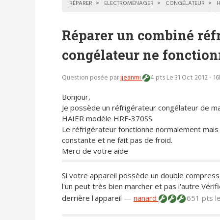
RÉPARER
ELECTROMÉNAGER
CONGÉLATEUR
H
Réparer un combiné réfr
congélateur ne fonction
Question posée par
jjeanmi
4 pts
Le 31 Oct 2012 - 1
Bonjour,
Je possède un réfrigérateur congélateur de m
HAIER modèle HRF-370SS.
Le réfrigérateur fonctionne normalement mais l
constante et ne fait pas de froid.
Merci de votre aide
Si votre appareil possède un double compresseur
l'un peut très bien marcher et pas l'autre Vérif
derrière l'appareil
—
nanard
651 pts
l