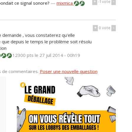
+
-1
vote
-
pondait ce signal sonore?
—
mixmica
+
0
vote
-
te demande , vous constaterez qu'elle
 que depuis le temps le problème soit résolu
tion
12300 pts
le 27 juil 2014 - 00h19
us de commentaires.
Poser une nouvelle question