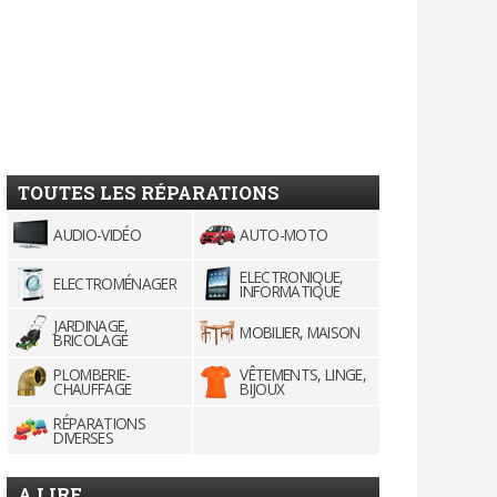
TOUTES LES RÉPARATIONS
AUDIO-VIDÉO
AUTO-MOTO
ELECTRONIQUE,
ELECTROMÉNAGER
INFORMATIQUE
JARDINAGE,
MOBILIER, MAISON
BRICOLAGE
PLOMBERIE-
VÊTEMENTS, LINGE,
CHAUFFAGE
BIJOUX
RÉPARATIONS
DIVERSES
A LIRE