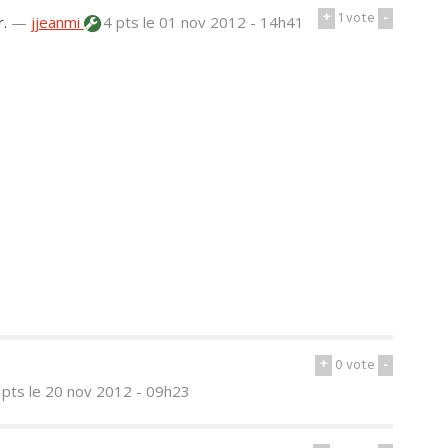
+
1
vote
-
.
—
jjeanmi
4 pts
le 01 nov 2012 - 14h41
+
0
vote
-
 pts
le 20 nov 2012 - 09h23