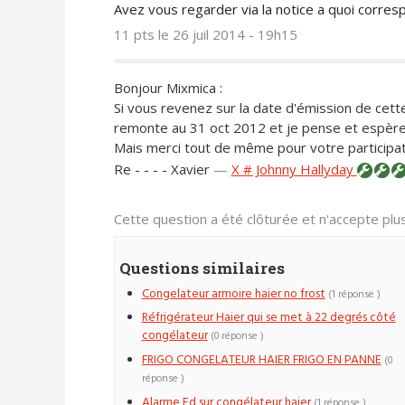
Avez vous regarder via la notice a quoi corres
11 pts
le 26 juil 2014 - 19h15
Bonjour Mixmica :
Si vous revenez sur la date d'émission de cet
remonte au 31 oct 2012 et je pense et espère
Mais merci tout de même pour votre participa
Re - - - - Xavier
—
X # Johnny Hallyday
Cette question a été clôturée et n'accepte pl
Questions similaires
Congelateur armoire haier no frost
(1 réponse )
Réfrigérateur Haier qui se met à 22 degrés côté
congélateur
(0 réponse )
FRIGO CONGELATEUR HAIER FRIGO EN PANNE
(0
réponse )
Alarme Ed sur congélateur haier
(1 réponse )