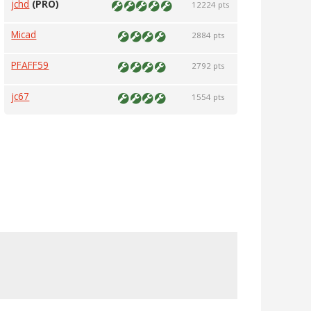
jchd
(PRO)
12224 pts
Micad
2884 pts
PFAFF59
2792 pts
jc67
1554 pts