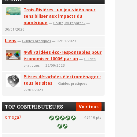
Trois-Rivières : un jeu-vidéo pour
sensibiliser aux impacts du
numérique
—
Pourquoi réparer ?
—
30/01/2026
Liens
—
Guides pratiques
— 02/11/2023
🌱💰 70 idées éco-responsables pour
économiser 1000€ par an
—
Guides
pratiques
— 22/09/2023
Pièces détachées électroménager :
tous les sites
—
Guides pratiques
—
27/01/2023
TOP CONTRIBUTEURS
Voir tous
omega7
43110 pts