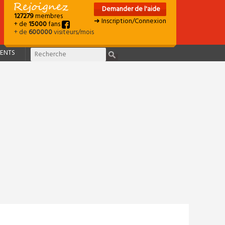
Demander de l'aide
127279
membres
➜ Inscription/Connexion
+ de
15000
fans
+ de
600000
visiteurs/mois
ENTS