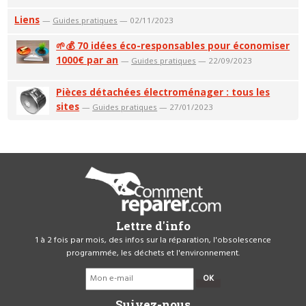
Liens
—
Guides pratiques
— 02/11/2023
🌱💰 70 idées éco-responsables pour économiser
1000€ par an
—
Guides pratiques
— 22/09/2023
Pièces détachées électroménager : tous les
sites
—
Guides pratiques
— 27/01/2023
Lettre d'info
1 à 2 fois par mois, des infos sur la réparation, l'obsolescence
programmée, les déchets et l'environnement.
OK
Suivez-nous