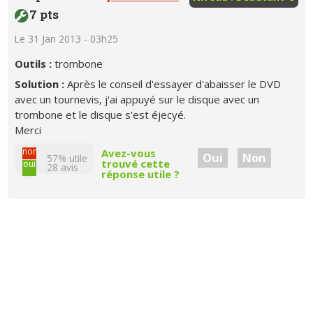
7 pts
Le 31 Jan 2013 - 03h25
Outils :
trombone
Solution :
Après le conseil d'essayer d'abaisser le DVD
avec un tournevis, j'ai appuyé sur le disque avec un
trombone et le disque s'est éjecyé.
Merci
non
Avez-vous
Oui
Non
57% utile
trouvé cette
oui
28
avis
réponse utile ?