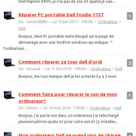
Dell Inspiron 9400, je n'ai pas de son...Et quand je vais ...
Réparer PC portable Dell Studio 1737
1
De : come38080 — Le 10 Jan 2017 - 10h38 —
Ordinateur
>
Dell
Bonjour, Mon Pc portable reste bloqué sur la page de
démarrage avec une fenêtre windows qui indique : "
l'ordinateur ...
Comment réparer sa tour dell d'ordi
2
De : renaud — Le 11 Oct 2016 - 10h28 —
Ordinateur
>
Dell
Bonjour, ma tour marque dell je les acheter il y a 2 mois
Comment faire pour réparer le son de mon
1
ordinateur?
De : Smain — Le 14 Aoû 2016 - 17h29 —
Ordinateur
>
Dell
Bonjour, j'ai pas le son dans ,on ordinateur j'ai telechargé
plusieurs pilotes qudio et pour carte son et j'y installes...
Mon ordinateur Dell ne prend plus de charge,