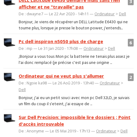
DELL Latitude E6430 démarre mais sans rien
3
afficher et ne "travaille" pas
De : dwayne7 — Le 22 Avr 2020 - 14h11 —
Ordinateur
>
Dell
Bonjour, Je viens de récupérer un DELL Latitude E6430 qui ne
tourne plus, lorsque je presse le bouton power, j'entends...
Pc dell inspiron n5050 plus de charge
6
De : mp — Le 31 Jan 2020 - 17h08 —
Ordinateur
>
Dell
,Bonjour a vous tous Mon pc la batterie ne tenais plus assez je
l'ai donc remplacé (je précise c'est pas une origine ...
Ordinateur qui ne veut plus s'allumer
2
De : Ngoie ka98 — Le 26 Aoû 2019 - 13h40 —
Ordinateur
>
Dell
Bonjour, j'ai eu un petit souci avec mon pc Dell 32LD, je suivais
un film du coup il s'eteint, j'ai essaye de ...
Sur Dell Precision: impossible lire dossiers ; Point
d'accès introuvable
De : Anonyme — Le 05 Mai 2019 - 17h13 —
Ordinateur
>
Dell