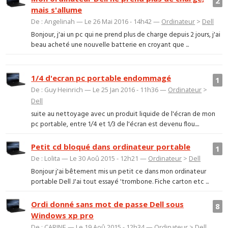
2
mais s'allume
De : Angelinah — Le 26 Mai 2016 - 14h42 —
Ordinateur
>
Dell
Bonjour, j'ai un pc qui ne prend plus de charge depuis 2 jours, j'ai
beau acheté une nouvelle batterie en croyant que ...
1/4 d'ecran pc portable endommagé
1
De : Guy Heinrich — Le 25 Jan 2016 - 11h36 —
Ordinateur
>
Dell
suite au nettoyage avec un produit liquide de l'écran de mon
pc portable, entre 1/4 et 1/3 de l'écran est devenu flou....
Petit cd bloqué dans ordinateur portable
1
De : Lolita — Le 30 Aoû 2015 - 12h21 —
Ordinateur
>
Dell
Bonjour j'ai bêtement mis un petit ce dans mon ordinateur
portable Dell J'ai tout essayé 'trombone. Fiche carton etc ...
Ordi donné sans mot de passe Dell sous
8
Windows xp pro
De : CARINE — Le 19 Aoû 2015 - 12h34 —
Ordinateur
>
Dell