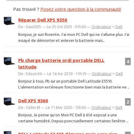
Pas trouvé ?
Posez votre question à la communauté
Réparer Dell XPS 9350
De : Dav2025 — Le 25 Oct 2025 - 01h20 —
Ordinateur
>
Dell
Bonjour, je suis florentin. J'ai mon PC Dell qui ne s'allume plus. J'ai
essayé de démonter et enlever la batterie mais...
Pb charge batterie ordi portable DELL
4
latitude
De : Edson34 — Le 14 Avr 2019 - 11h19 —
Ordinateur
>
Dell
Bonjour à tous, Pb sur un portable Dell Latitude E5510.
L'alimentation extérieure fonctionne bien mais la batterie ne ...
Dell XPS 9360
2
De : Selim M — Le 11 Mar 2020 - 15h30 —
Ordinateur
>
Dell
Bonjour, Je pense qu'on Mon PC Dell à été exposé a une
certaine humidité. Depuis ponctuellement certaines fenêtre ...