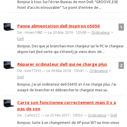
Bonjour à tous. Sur l'écran Bureau de mon Dell: "GROOVE..EXE
Point d'accès introuvable" "Le point d'entrée de ...
Panne alimentation dell inspiron n5050
1
De : Howo1982 — Le 20 Mar 2019 - 12h38 —
Ordinateur
>
Dell
Bonjour, Des que je branchais mon chargeur sur le PC le chargeur
disjonctait (led verte qui s'éteint) je viens donc de ...
Réparer ordinateur dell qui ne charge plus
2
De : tom77310 — Le 09 Mai 2018 - 15h41 —
Ordinateur
>
Dell
Bonjour, j'ai un ordinateur dell E6410 et il ne charge plus. J'ai
essayé de brancher et débrancher le chargeur mais sa...
Carte son fonctionne correctement mais il y a
pas de son
De : CarlosCC — Le 25 Fév 2017 - 12h53 —
Ordinateur
>
Dell
Bonjour, Suite à un changement de XP pour W7 sur mon vieux