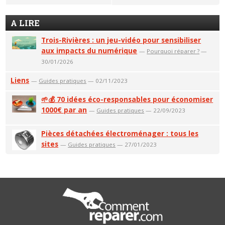
A LIRE
Trois-Rivières : un jeu-vidéo pour sensibiliser
aux impacts du numérique
—
Pourquoi réparer ?
—
30/01/2026
Liens
—
Guides pratiques
— 02/11/2023
🌱💰 70 idées éco-responsables pour économiser
1000€ par an
—
Guides pratiques
— 22/09/2023
Pièces détachées électroménager : tous les
sites
—
Guides pratiques
— 27/01/2023