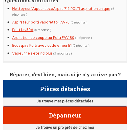
Questions similaires
Nettoyeur Vapeur LecoAspira 715 POLTI aspiration unique
(6
réponses )
Aspirateur polti vaporetto FAV70
(0 réponse )
Polti fav50A
(0 réponse )
Aspiration ce coupe sur Polti FAV 80
(1 réponse )
Ecoaspira Polti avec code erreur E1
(0 réponse )
Vapeur ne s eteind plus
(3 réponses )
Réparer, c'est bien, mais si je n'y arrive pas ?
Pièces détachées
Je trouve mes pièces détachées
Dépanneur
Je trouve un pro près de chez moi