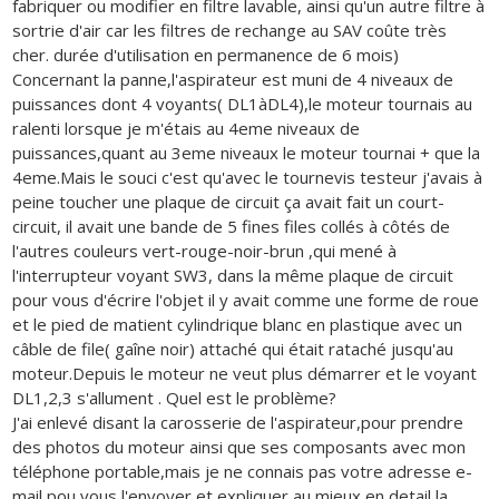
fabriquer ou modifier en filtre lavable, ainsi qu'un autre filtre à
sortrie d'air car les filtres de rechange au SAV coûte très
cher. durée d'utilisation en permanence de 6 mois)
Concernant la panne,l'aspirateur est muni de 4 niveaux de
puissances dont 4 voyants( DL1àDL4),le moteur tournais au
ralenti lorsque je m'étais au 4eme niveaux de
puissances,quant au 3eme niveaux le moteur tournai + que la
4eme.Mais le souci c'est qu'avec le tournevis testeur j'avais à
peine toucher une plaque de circuit ça avait fait un court-
circuit, il avait une bande de 5 fines files collés à côtés de
l'autres couleurs vert-rouge-noir-brun ,qui mené à
l'interrupteur voyant SW3, dans la même plaque de circuit
pour vous d'écrire l'objet il y avait comme une forme de roue
et le pied de matient cylindrique blanc en plastique avec un
câble de file( gaîne noir) attaché qui était rataché jusqu'au
moteur.Depuis le moteur ne veut plus démarrer et le voyant
DL1,2,3 s'allument . Quel est le problème?
J'ai enlevé disant la carosserie de l'aspirateur,pour prendre
des photos du moteur ainsi que ses composants avec mon
téléphone portable,mais je ne connais pas votre adresse e-
mail pou vous l'envoyer et expliquer au mieux en detail la