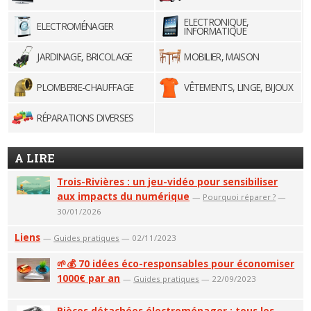
ELECTRONIQUE,
ELECTROMÉNAGER
INFORMATIQUE
JARDINAGE, BRICOLAGE
MOBILIER, MAISON
PLOMBERIE-CHAUFFAGE
VÊTEMENTS, LINGE, BIJOUX
RÉPARATIONS DIVERSES
A LIRE
Trois-Rivières : un jeu-vidéo pour sensibiliser
aux impacts du numérique
—
Pourquoi réparer ?
—
30/01/2026
Liens
—
Guides pratiques
— 02/11/2023
🌱💰 70 idées éco-responsables pour économiser
1000€ par an
—
Guides pratiques
— 22/09/2023
Pièces détachées électroménager : tous les