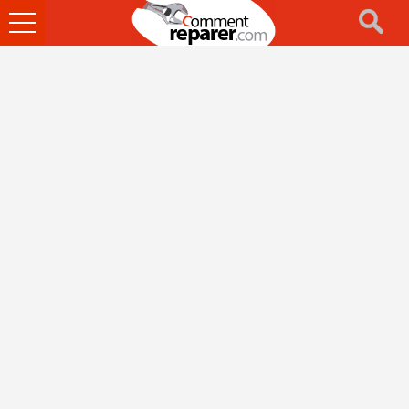
Ouvrir
le
menu