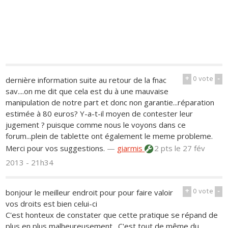
+
0
vote
-
dernière information suite au retour de la fnac
sav....on me dit que cela est du à une mauvaise
manipulation de notre part et donc non garantie...réparation
estimée à 80 euros? Y-a-t-il moyen de contester leur
jugement ? puisque comme nous le voyons dans ce
forum...plein de tablette ont également le meme probleme.
Merci pour vos suggestions.
—
giarmis
2 pts
le 27 fév
2013 - 21h34
+
0
vote
-
bonjour le meilleur endroit pour pour faire valoir
vos droits est bien celui-ci
C'est honteux de constater que cette pratique se répand de
plus en plus malheureusement . C'est tout de même du