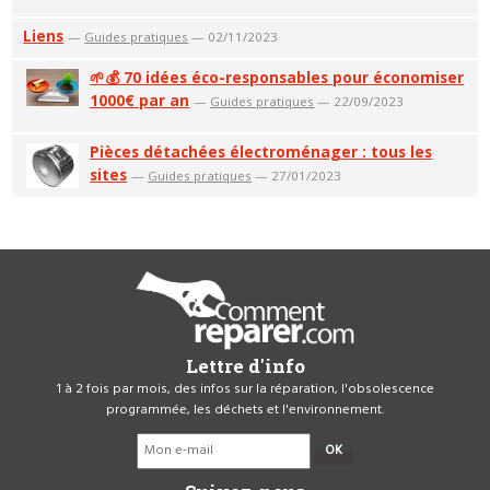
Liens
—
Guides pratiques
— 02/11/2023
🌱💰 70 idées éco-responsables pour économiser
1000€ par an
—
Guides pratiques
— 22/09/2023
Pièces détachées électroménager : tous les
sites
—
Guides pratiques
— 27/01/2023
Lettre d'info
1 à 2 fois par mois, des infos sur la réparation, l'obsolescence
programmée, les déchets et l'environnement.
OK