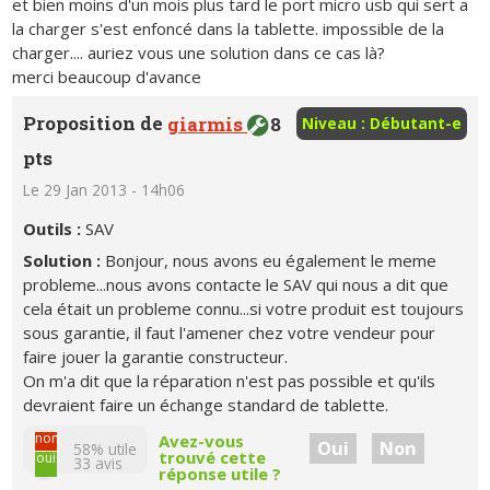
et bien moins d'un mois plus tard le port micro usb qui sert a
la charger s'est enfoncé dans la tablette. impossible de la
charger.... auriez vous une solution dans ce cas là?
merci beaucoup d'avance
Proposition de
giarmis
8
Niveau : Débutant-e
pts
Le 29 Jan 2013 - 14h06
Outils :
SAV
Solution :
Bonjour, nous avons eu également le meme
probleme...nous avons contacte le SAV qui nous a dit que
cela était un probleme connu...si votre produit est toujours
sous garantie, il faut l'amener chez votre vendeur pour
faire jouer la garantie constructeur.
On m'a dit que la réparation n'est pas possible et qu'ils
devraient faire un échange standard de tablette.
non
Avez-vous
Oui
Non
58% utile
trouvé cette
oui
33
avis
réponse utile ?