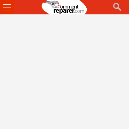
Ouvrir
le
menu