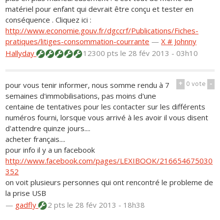
matériel pour enfant qui devrait être conçu et tester en
conséquence . Cliquez ici :
http://www.economie.gouv.fr/dgccrf/Publications/Fiches-
pratiques/litiges-consommation-courrante
—
X # Johnny
Hallyday
12300 pts
le 28 fév 2013 - 03h10
+
0
vote
-
pour vous tenir informer, nous somme rendu à 7
semaines d'immobilisations, pas moins d'une
centaine de tentatives pour les contacter sur les différents
numéros fourni, lorsque vous arrivé à les avoir il vous disent
d'attendre quinze jours....
acheter français....
pour info il y a un facebook
http://www.facebook.com/pages/LEXIBOOK/216654675030
352
on voit plusieurs personnes qui ont rencontré le probleme de
la prise USB
—
gadfly
2 pts
le 28 fév 2013 - 18h38