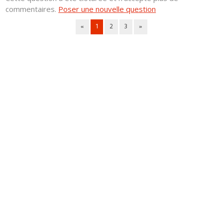
commentaires.
Poser une nouvelle question
«
1
2
3
»