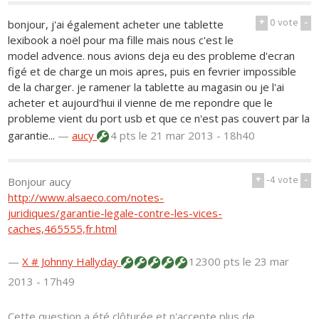
+
0
vote
-
bonjour, j'ai également acheter une tablette
lexibook a noël pour ma fille mais nous c'est le
model advence. nous avions deja eu des probleme d'ecran
figé et de charge un mois apres, puis en fevrier impossible
de la charger. je ramener la tablette au magasin ou je l'ai
acheter et aujourd'hui il vienne de me repondre que le
probleme vient du port usb et que ce n'est pas couvert par la
garantie...
—
aucy
4 pts
le 21 mar 2013 - 18h40
+
-4
vote
-
Bonjour aucy
http://www.alsaeco.com/notes-
juridiques/garantie-legale-contre-les-vices-
caches,465555,fr.html
—
X # Johnny Hallyday
12300 pts
le 23 mar
2013 - 17h49
Cette question a été clôturée et n'accepte plus de