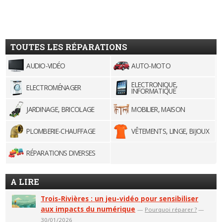
TOUTES LES RÉPARATIONS
AUDIO-VIDÉO
AUTO-MOTO
ELECTRONIQUE,
ELECTROMÉNAGER
INFORMATIQUE
JARDINAGE, BRICOLAGE
MOBILIER, MAISON
PLOMBERIE-CHAUFFAGE
VÊTEMENTS, LINGE, BIJOUX
RÉPARATIONS DIVERSES
A LIRE
Trois-Rivières : un jeu-vidéo pour sensibiliser
aux impacts du numérique
—
Pourquoi réparer ?
—
30/01/2026