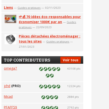
Liens
—
Guides pratiques
— 02/11/2023
🌱💰 70 idées éco-responsables pour
économiser 1000€ par an
—
Guides
pratiques
— 22/09/2023
Pièces détachées électroménager :
tous les sites
—
Guides pratiques
—
27/01/2023
TOP CONTRIBUTEURS
Voir tous
omega7
43108 pts
jchd
(PRO)
12224 pts
Micad
2884 pts
PFAFF59
2792 pts