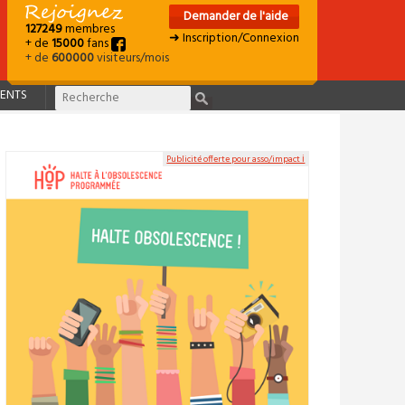
Demander de l'aide
127249
membres
➜ Inscription/Connexion
+ de
15000
fans
+ de
600000
visiteurs/mois
ENTS
Publicité offerte pour asso/impact ℹ