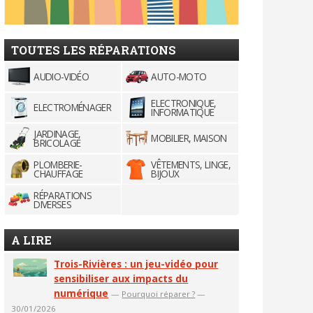
TOUTES LES RÉPARATIONS
AUDIO-VIDÉO
AUTO-MOTO
ELECTRONIQUE,
ELECTROMÉNAGER
INFORMATIQUE
JARDINAGE,
MOBILIER, MAISON
BRICOLAGE
PLOMBERIE-
VÊTEMENTS, LINGE,
CHAUFFAGE
BIJOUX
RÉPARATIONS
DIVERSES
A LIRE
Trois-Rivières : un jeu-vidéo pour
sensibiliser aux impacts du
numérique
—
Pourquoi réparer ?
—
30/01/2026