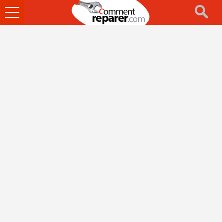
Ouvrir
le
menu