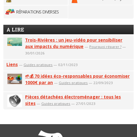
RÉPARATIONS DIVERSES
A LIRE
Trois-Rivières : un jeu-vidéo pour sensibiliser
aux impacts du numérique
—
Pourquoi réparer ?
—
30/01/2026
Liens
—
Guides pratiques
— 02/11/2023
🌱💰 70 idées éco-responsables pour économiser
1000€ par an
—
Guides pratiques
— 22/09/2023
Pièces détachées électroménager : tous les
sites
—
Guides pratiques
— 27/01/2023