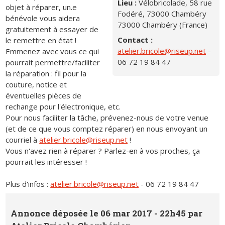
Lieu :
Vélobricolade, 58 rue
objet à réparer, un.e
Fodéré, 73000 Chambéry
bénévole vous aidera
73000 Chambéry (France)
gratuitement à essayer de
Contact :
le remettre en état !
atelier.bricole@riseup.net
-
Emmenez avec vous ce qui
06 72 19 84 47
pourrait permettre/faciliter
la réparation : fil pour la
couture, notice et
éventuelles pièces de
rechange pour l'électronique, etc.
Pour nous faciliter la tâche, prévenez-nous de votre venue
(et de ce que vous comptez réparer) en nous envoyant un
courriel à
atelier.bricole@riseup.net
!
Vous n'avez rien à réparer ? Parlez-en à vos proches, ça
pourrait les intéresser !
Plus d'infos :
atelier.bricole@riseup.net
- 06 72 19 84 47
Annonce déposée le 06 mar 2017 - 22h45 par