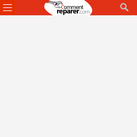
Ouvrir
le
menu