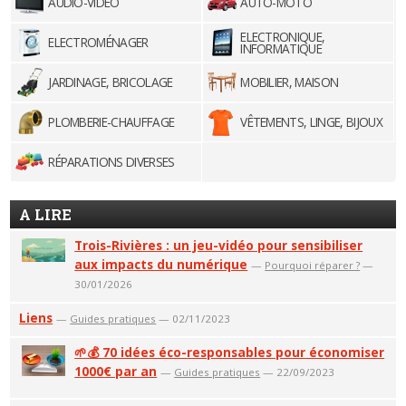
AUDIO-VIDÉO
AUTO-MOTO
ELECTRONIQUE,
ELECTROMÉNAGER
INFORMATIQUE
JARDINAGE, BRICOLAGE
MOBILIER, MAISON
PLOMBERIE-CHAUFFAGE
VÊTEMENTS, LINGE, BIJOUX
RÉPARATIONS DIVERSES
A LIRE
Trois-Rivières : un jeu-vidéo pour sensibiliser
aux impacts du numérique
—
Pourquoi réparer ?
—
30/01/2026
Liens
—
Guides pratiques
— 02/11/2023
🌱💰 70 idées éco-responsables pour économiser
1000€ par an
—
Guides pratiques
— 22/09/2023