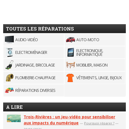
TOUTES LES RÉPARATIONS
AUDIO-VIDÉO
AUTO-MOTO
ELECTRONIQUE,
ELECTROMÉNAGER
INFORMATIQUE
JARDINAGE, BRICOLAGE
MOBILIER, MAISON
PLOMBERIE-CHAUFFAGE
VÊTEMENTS, LINGE, BIJOUX
RÉPARATIONS DIVERSES
A LIRE
Trois-Rivières : un jeu-vidéo pour sensibiliser
aux impacts du numérique
—
Pourquoi réparer ?
—