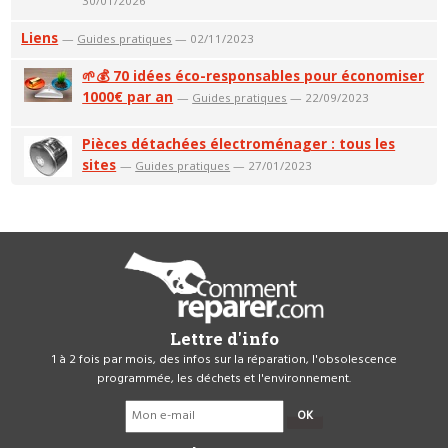
30/01/2026
Liens
—
Guides pratiques
— 02/11/2023
🌱💰 70 idées éco-responsables pour économiser
1000€ par an
—
Guides pratiques
— 22/09/2023
Pièces détachées électroménager : tous les
sites
—
Guides pratiques
— 27/01/2023
Lettre d'info
1 à 2 fois par mois, des infos sur la réparation, l'obsolescence
programmée, les déchets et l'environnement.
OK