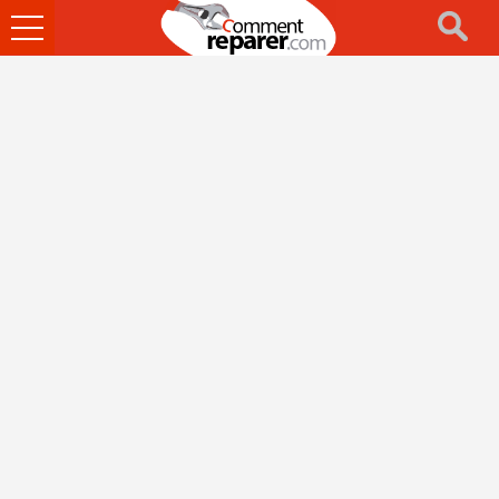
Ouvrir
le
menu