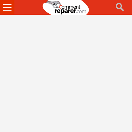
Ouvrir
le
menu