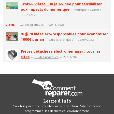
Trois-Rivières : un jeu-vidéo pour sensibiliser
aux impacts du numérique
—
Pourquoi réparer ?
—
30/01/2026
Liens
—
Guides pratiques
— 02/11/2023
🌱💰 70 idées éco-responsables pour économiser
1000€ par an
—
Guides pratiques
— 22/09/2023
Pièces détachées électroménager : tous les
sites
—
Guides pratiques
— 27/01/2023
Lettre d'info
1 à 2 fois par mois, des infos sur la réparation, l'obsolescence
programmée, les déchets et l'environnement.