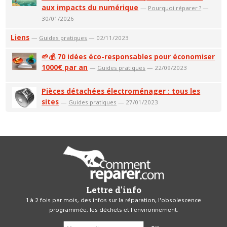
aux impacts du numérique
—
Pourquoi réparer ?
—
30/01/2026
Liens
—
Guides pratiques
— 02/11/2023
🌱💰 70 idées éco-responsables pour économiser
1000€ par an
—
Guides pratiques
— 22/09/2023
Pièces détachées électroménager : tous les
sites
—
Guides pratiques
— 27/01/2023
Lettre d'info
1 à 2 fois par mois, des infos sur la réparation, l'obsolescence
programmée, les déchets et l'environnement.