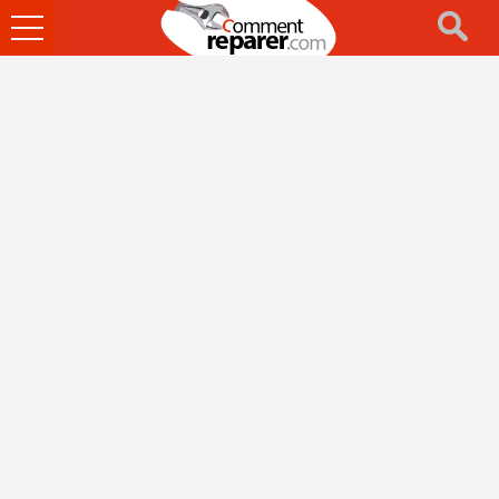
Ouvrir
le
menu