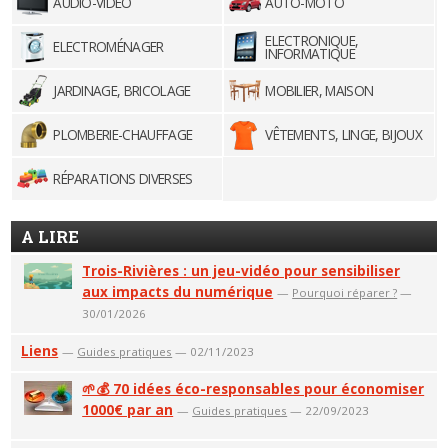
AUDIO-VIDÉO
AUTO-MOTO
ELECTRONIQUE,
ELECTROMÉNAGER
INFORMATIQUE
JARDINAGE, BRICOLAGE
MOBILIER, MAISON
PLOMBERIE-CHAUFFAGE
VÊTEMENTS, LINGE, BIJOUX
RÉPARATIONS DIVERSES
A LIRE
Trois-Rivières : un jeu-vidéo pour sensibiliser
aux impacts du numérique
—
Pourquoi réparer ?
—
30/01/2026
Liens
—
Guides pratiques
— 02/11/2023
🌱💰 70 idées éco-responsables pour économiser
1000€ par an
—
Guides pratiques
— 22/09/2023