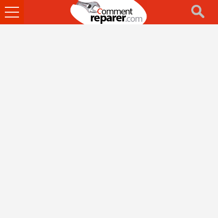
Ouvrir
le
menu