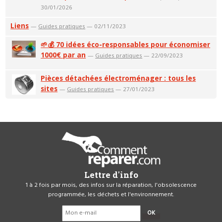
30/01/2026
Liens
—
Guides pratiques
— 02/11/2023
🌱💰 70 idées éco-responsables pour économiser
1000€ par an
—
Guides pratiques
— 22/09/2023
Pièces détachées électroménager : tous les
sites
—
Guides pratiques
— 27/01/2023
Lettre d'info
1 à 2 fois par mois, des infos sur la réparation, l'obsolescence
programmée, les déchets et l'environnement.
OK