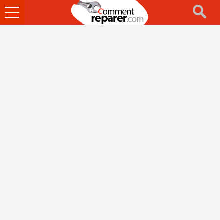
Ouvrir
le
menu