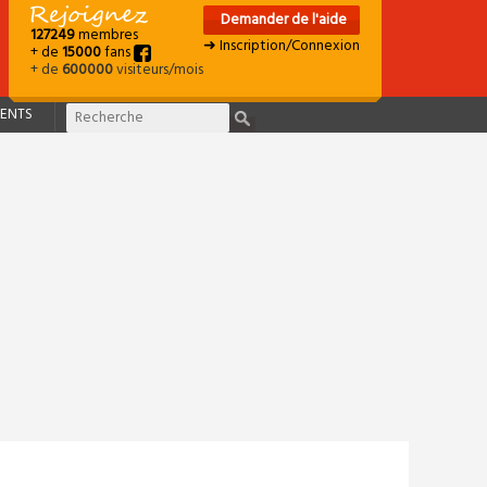
Demander de l'aide
127249
membres
➜ Inscription/Connexion
+ de
15000
fans
+ de
600000
visiteurs/mois
ENTS