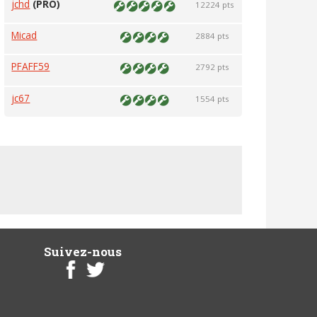
jchd
(PRO)
12224 pts
Micad
2884 pts
PFAFF59
2792 pts
jc67
1554 pts
Suivez-nous