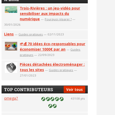
Trois-Rivières : un jeu-vidéo pour
sensibiliser aux impacts du
numérique
—
Pourquoi réparer ?
—
30/01/2026
Liens
—
Guides pratiques
— 02/11/2023
🌱💰 70 idées éco-responsables pour
économiser 1000€ par an
—
Guides
pratiques
— 22/09/2023
Pièces détachées électroménager :
tous les sites
—
Guides pratiques
—
27/01/2023
TOP CONTRIBUTEURS
Voir tous
omega7
43108 pts