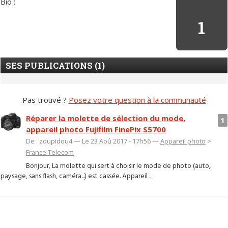
Bio :
1
SES PUBLICATIONS (1)
Pas trouvé ?
Posez votre question à la communauté
Réparer la molette de sélection du mode,
1
appareil photo Fujifilm FinePix S5700
De : zoupidou4 — Le 23 Aoû 2017 - 17h56 —
Appareil photo
>
France Telecom
Bonjour, La molette qui sert à choisir le mode de photo (auto,
paysage, sans flash, caméra...) est cassée. Appareil ...