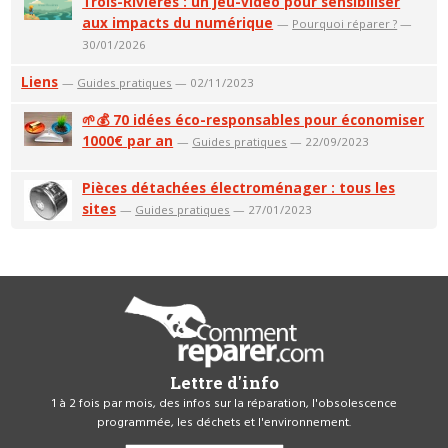
Trois-Rivières : un jeu-vidéo pour sensibiliser
aux impacts du numérique
—
Pourquoi réparer ?
—
30/01/2026
Liens
—
Guides pratiques
— 02/11/2023
🌱💰 70 idées éco-responsables pour économiser
1000€ par an
—
Guides pratiques
— 22/09/2023
Pièces détachées électroménager : tous les
sites
—
Guides pratiques
— 27/01/2023
Lettre d'info
1 à 2 fois par mois, des infos sur la réparation, l'obsolescence
programmée, les déchets et l'environnement.