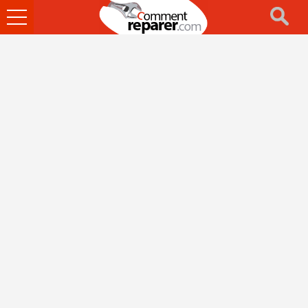
Ouvrir
le
menu