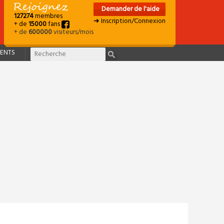
Demander de l'aide
127274
membres
➜ Inscription/Connexion
+ de
15000
fans
+ de
600000
visiteurs/mois
ENTS