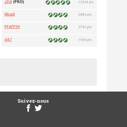
jchd
(PRO)
12224 pts
Micad
2884 pts
PFAFF59
2792 pts
jc67
1554 pts
Suivez-nous