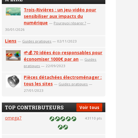
Trois-Rivières : un jeu-vidéo pour
sensibiliser aux impacts du
numérique
—
Pourquoi réparer ?
—
30/01/2026
Liens
—
Guides pratiques
— 02/11/2023
🌱💰 70 idées éco-responsables pour
économiser 1000€ par an
—
Guides
pratiques
— 22/09/2023
Pièces détachées électroménager :
tous les sites
—
Guides pratiques
—
27/01/2023
TOP CONTRIBUTEURS
Voir tous
omega7
43110 pts