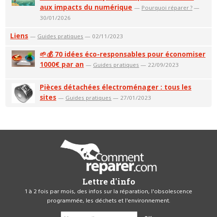
aux impacts du numérique
—
Pourquoi réparer ?
—
30/01/2026
Liens
—
Guides pratiques
— 02/11/2023
🌱💰 70 idées éco-responsables pour économiser
1000€ par an
—
Guides pratiques
— 22/09/2023
Pièces détachées électroménager : tous les
sites
—
Guides pratiques
— 27/01/2023
Lettre d'info
1 à 2 fois par mois, des infos sur la réparation, l'obsolescence
programmée, les déchets et l'environnement.