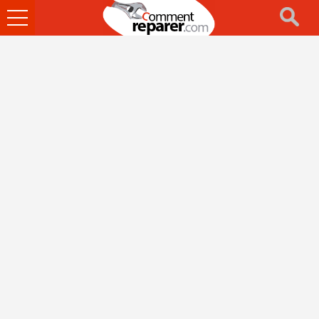
Ouvrir
le
menu