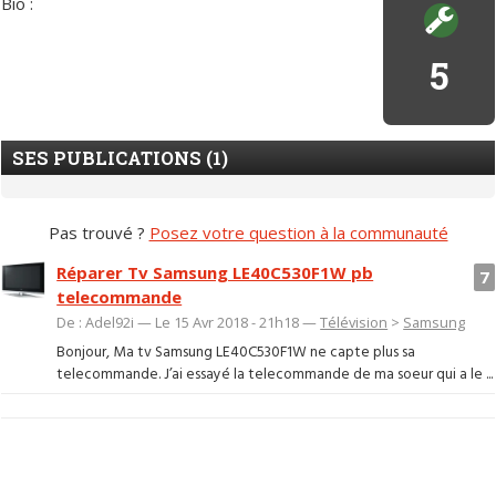
Bio :
5
SES PUBLICATIONS (1)
Pas trouvé ?
Posez votre question à la communauté
Réparer Tv Samsung LE40C530F1W pb
7
telecommande
De : Adel92i — Le 15 Avr 2018 - 21h18 —
Télévision
>
Samsung
Bonjour, Ma tv Samsung LE40C530F1W ne capte plus sa
telecommande. J’ai essayé la telecommande de ma soeur qui a le ...