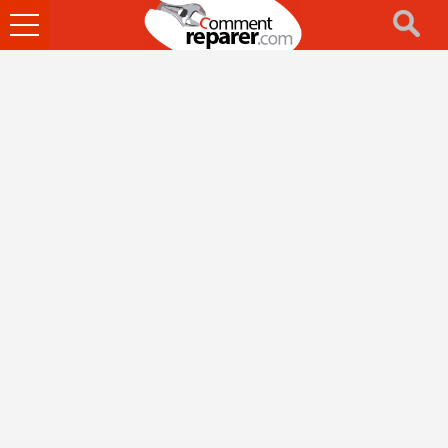
Ouvrir
le
menu