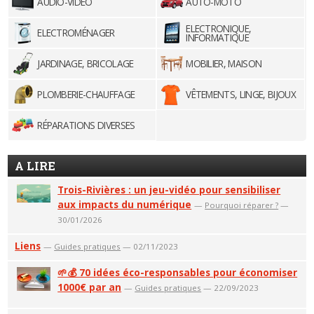
AUDIO-VIDÉO
AUTO-MOTO
ELECTRONIQUE,
ELECTROMÉNAGER
INFORMATIQUE
JARDINAGE, BRICOLAGE
MOBILIER, MAISON
PLOMBERIE-CHAUFFAGE
VÊTEMENTS, LINGE, BIJOUX
RÉPARATIONS DIVERSES
A LIRE
Trois-Rivières : un jeu-vidéo pour sensibiliser
aux impacts du numérique
—
Pourquoi réparer ?
—
30/01/2026
Liens
—
Guides pratiques
— 02/11/2023
🌱💰 70 idées éco-responsables pour économiser
1000€ par an
—
Guides pratiques
— 22/09/2023