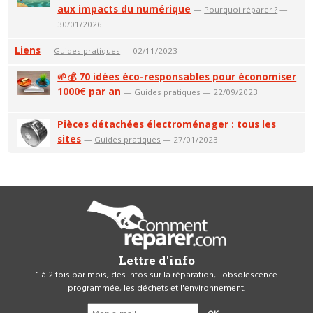
aux impacts du numérique
—
Pourquoi réparer ?
—
30/01/2026
Liens
—
Guides pratiques
— 02/11/2023
🌱💰 70 idées éco-responsables pour économiser
1000€ par an
—
Guides pratiques
— 22/09/2023
Pièces détachées électroménager : tous les
sites
—
Guides pratiques
— 27/01/2023
Lettre d'info
1 à 2 fois par mois, des infos sur la réparation, l'obsolescence
programmée, les déchets et l'environnement.