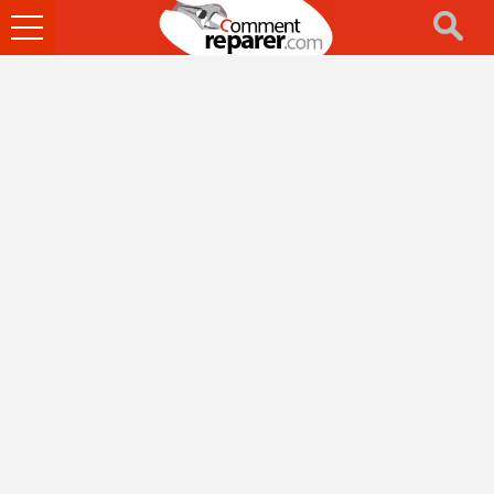
Ouvrir
le
menu