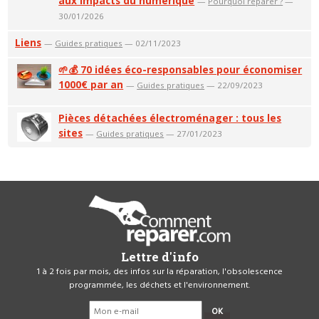
aux impacts du numérique
—
Pourquoi réparer ?
—
30/01/2026
Liens
—
Guides pratiques
— 02/11/2023
🌱💰 70 idées éco-responsables pour économiser
1000€ par an
—
Guides pratiques
— 22/09/2023
Pièces détachées électroménager : tous les
sites
—
Guides pratiques
— 27/01/2023
Lettre d'info
1 à 2 fois par mois, des infos sur la réparation, l'obsolescence
programmée, les déchets et l'environnement.
OK