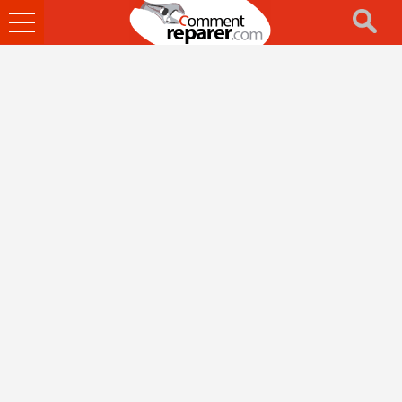
Ouvrir
le
menu