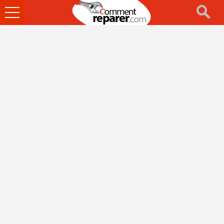
Ouvrir
le
menu