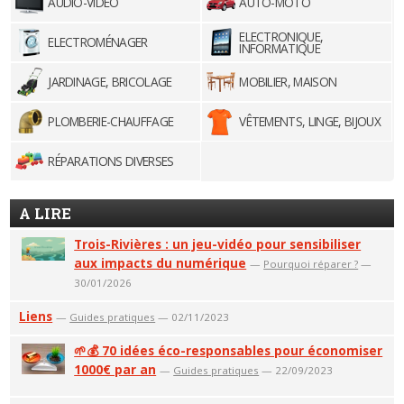
AUDIO-VIDÉO
AUTO-MOTO
ELECTRONIQUE,
ELECTROMÉNAGER
INFORMATIQUE
JARDINAGE, BRICOLAGE
MOBILIER, MAISON
PLOMBERIE-CHAUFFAGE
VÊTEMENTS, LINGE, BIJOUX
RÉPARATIONS DIVERSES
A LIRE
Trois-Rivières : un jeu-vidéo pour sensibiliser
aux impacts du numérique
—
Pourquoi réparer ?
—
30/01/2026
Liens
—
Guides pratiques
— 02/11/2023
🌱💰 70 idées éco-responsables pour économiser
1000€ par an
—
Guides pratiques
— 22/09/2023