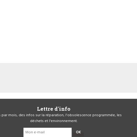
Lettre d'info
is par mois, des infos sur la réparation, l'obsolescence programmée, les
déchets et l'environnement.
OK