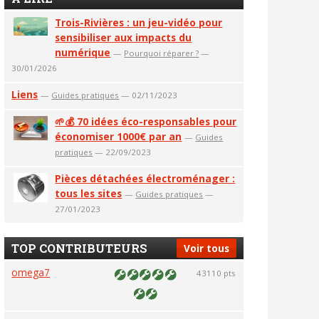
Trois-Rivières : un jeu-vidéo pour
sensibiliser aux impacts du
numérique
—
Pourquoi réparer ?
—
30/01/2026
Liens
—
Guides pratiques
— 02/11/2023
🌱💰 70 idées éco-responsables pour
économiser 1000€ par an
—
Guides
pratiques
— 22/09/2023
Pièces détachées électroménager :
tous les sites
—
Guides pratiques
—
27/01/2023
TOP CONTRIBUTEURS
Voir tous
omega7
43110 pts