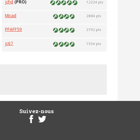
jchd
(PRO)
12224 pts
Micad
2884 pts
PFAFF59
2792 pts
jc67
1554 pts
Suivez-nous