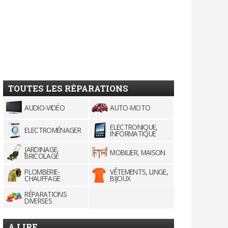
TOUTES LES RÉPARATIONS
AUDIO-VIDÉO
AUTO-MOTO
ELECTRONIQUE,
ELECTROMÉNAGER
INFORMATIQUE
JARDINAGE,
MOBILIER, MAISON
BRICOLAGE
PLOMBERIE-
VÊTEMENTS, LINGE,
CHAUFFAGE
BIJOUX
RÉPARATIONS
DIVERSES
A LIRE