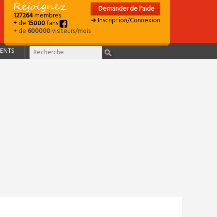
Demander de l'aide
127264
membres
➜ Inscription/Connexion
+ de
15000
fans
+ de
600000
visiteurs/mois
ENTS