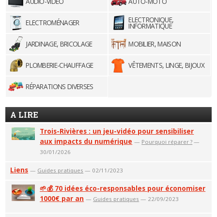
AUDIO-VIDÉO
AUTO-MOTO
ELECTRONIQUE,
ELECTROMÉNAGER
INFORMATIQUE
JARDINAGE, BRICOLAGE
MOBILIER, MAISON
PLOMBERIE-CHAUFFAGE
VÊTEMENTS, LINGE, BIJOUX
RÉPARATIONS DIVERSES
A LIRE
Trois-Rivières : un jeu-vidéo pour sensibiliser
aux impacts du numérique
—
Pourquoi réparer ?
—
30/01/2026
Liens
—
Guides pratiques
— 02/11/2023
🌱💰 70 idées éco-responsables pour économiser
1000€ par an
—
Guides pratiques
— 22/09/2023