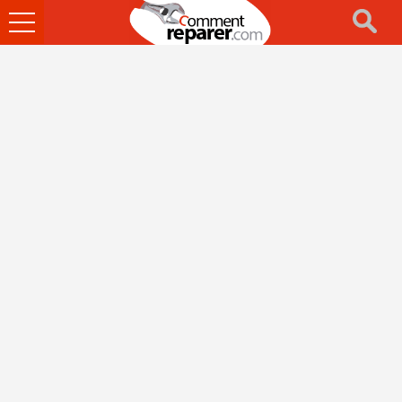
Ouvrir
le
menu