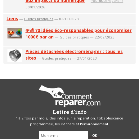
aux impacts du numérique
—
Pourquoi réparer ?
—
30/01/2026
Liens
—
Guides pratiques
— 02/11/2023
🌱💰 70 idées éco-responsables pour économiser
1000€ par an
—
Guides pratiques
— 22/09/2023
Pièces détachées électroménager : tous les
sites
—
Guides pratiques
— 27/01/2023
Lettre d'info
1 à 2 fois par mois, des infos sur la réparation, l'obsolescence
programmée, les déchets et l'environnement.
OK