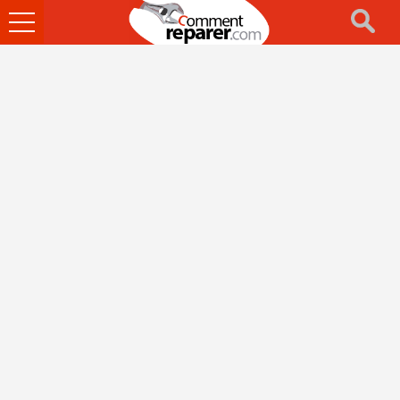
Ouvrir
le
menu