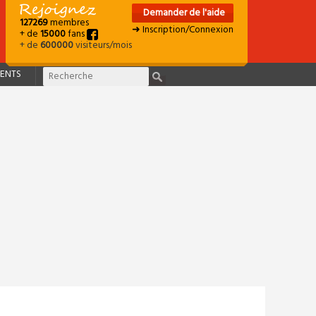
Demander de l'aide
127269
membres
➜ Inscription/Connexion
+ de
15000
fans
+ de
600000
visiteurs/mois
ENTS