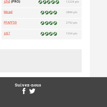
jchd
(PRO)
12224 pts
Micad
2884 pts
PFAFF59
2792 pts
jc67
1554 pts
Suivez-nous