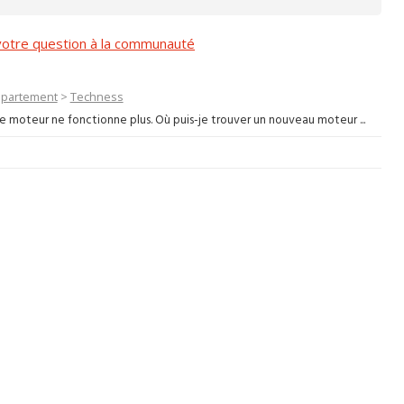
otre question à la communauté
ppartement
>
Techness
le moteur ne fonctionne plus. Où puis-je trouver un nouveau moteur ...