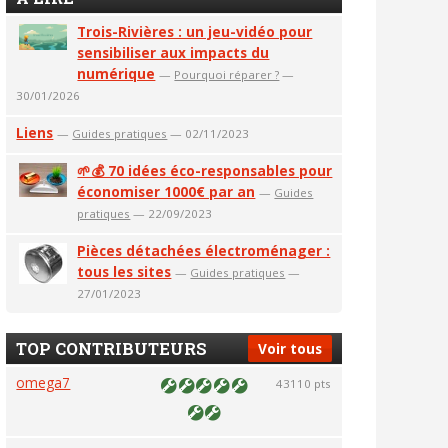
Trois-Rivières : un jeu-vidéo pour
sensibiliser aux impacts du
numérique
—
Pourquoi réparer ?
—
30/01/2026
Liens
—
Guides pratiques
— 02/11/2023
🌱💰 70 idées éco-responsables pour
économiser 1000€ par an
—
Guides
pratiques
— 22/09/2023
Pièces détachées électroménager :
tous les sites
—
Guides pratiques
—
27/01/2023
TOP CONTRIBUTEURS
Voir tous
omega7
43110 pts