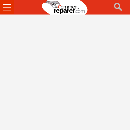
Ouvrir
le
menu