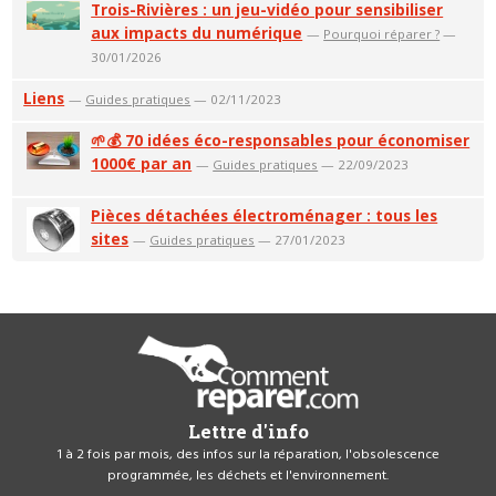
Trois-Rivières : un jeu-vidéo pour sensibiliser
aux impacts du numérique
—
Pourquoi réparer ?
—
30/01/2026
Liens
—
Guides pratiques
— 02/11/2023
🌱💰 70 idées éco-responsables pour économiser
1000€ par an
—
Guides pratiques
— 22/09/2023
Pièces détachées électroménager : tous les
sites
—
Guides pratiques
— 27/01/2023
Lettre d'info
1 à 2 fois par mois, des infos sur la réparation, l'obsolescence
programmée, les déchets et l'environnement.