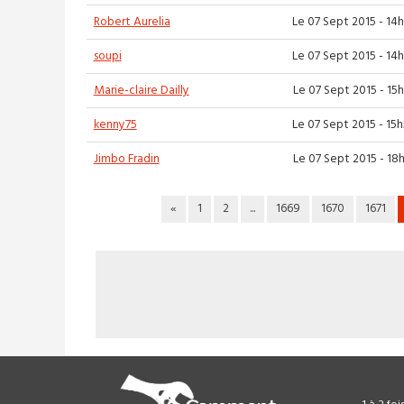
Robert Aurelia
Le 07 Sept 2015 - 14
soupi
Le 07 Sept 2015 - 14
Marie-claire Dailly
Le 07 Sept 2015 - 15
kenny75
Le 07 Sept 2015 - 15
Jimbo Fradin
Le 07 Sept 2015 - 18
«
1
2
...
1669
1670
1671