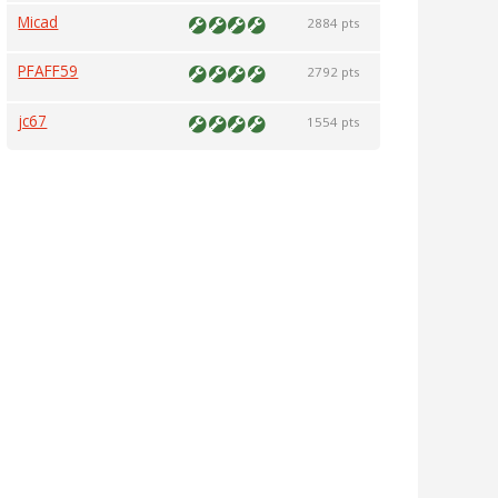
Micad
2884 pts
PFAFF59
2792 pts
jc67
1554 pts