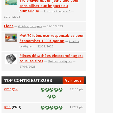
Trois-Rivières : un jeu-vidéo pour
sensibiliser aux impacts du
numérique
—
Pourquoi réparer ?
—
30/01/2026
Liens
—
Guides pratiques
— 02/11/2023
🌱💰 70 idées éco-responsables pour
économiser 1000€ par an
—
Guides
pratiques
— 22/09/2023
Pièces détachées électroménager :
tous les sites
—
Guides pratiques
—
27/01/2023
TOP CONTRIBUTEURS
Voir tous
omega7
43110 pts
jchd
(PRO)
12224 pts