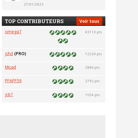
27/01/2023
TOP CONTRIBUTEURS
Voir tous
omega7
43110 pts
jchd
(PRO)
12224 pts
Micad
2884 pts
PFAFF59
2792 pts
jc67
1554 pts