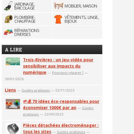
JARDINAGE,
MOBILIER, MAISON
BRICOLAGE
PLOMBERIE-
VÊTEMENTS, LINGE,
CHAUFFAGE
BIJOUX
RÉPARATIONS
DIVERSES
A LIRE
Trois-Rivières : un jeu-vidéo pour
sensibiliser aux impacts du
numérique
—
Pourquoi réparer ?
—
30/01/2026
Liens
—
Guides pratiques
— 02/11/2023
🌱💰 70 idées éco-responsables pour
économiser 1000€ par an
—
Guides
pratiques
— 22/09/2023
Pièces détachées électroménager :
tous les sites
—
Guides pratiques
—