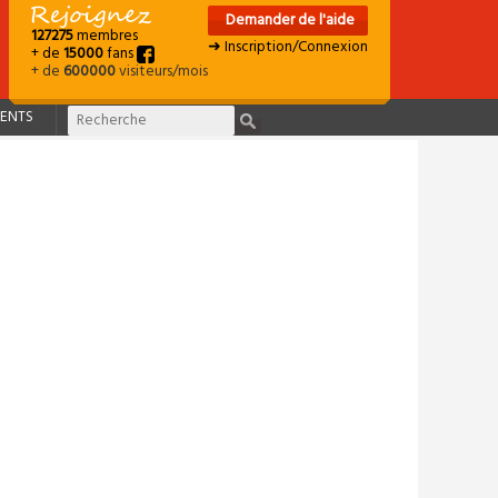
Demander de l'aide
127275
membres
➜ Inscription/Connexion
+ de
15000
fans
+ de
600000
visiteurs/mois
ENTS