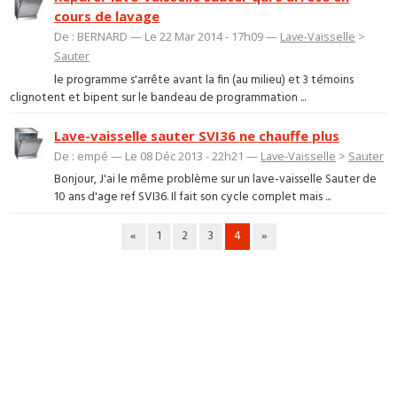
cours de lavage
De : BERNARD — Le 22 Mar 2014 - 17h09 —
Lave-Vaisselle
>
Sauter
le programme s'arrête avant la fin (au milieu) et 3 témoins
clignotent et bipent sur le bandeau de programmation ...
Lave-vaisselle sauter SVI36 ne chauffe plus
De : empé — Le 08 Déc 2013 - 22h21 —
Lave-Vaisselle
>
Sauter
Bonjour, J'ai le même problème sur un lave-vaisselle Sauter de
10 ans d'age ref SVI36. Il fait son cycle complet mais ...
«
1
2
3
4
»