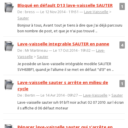
Bloqué en défault D13 lave-vaisselle SAUTER
1
De : bress — Le 12 Nov 2014 - 11h51 —
Lave-Vaisselle
>
Sauter
Bonjour à tous, Avant tout je tiens à dire que j'ai déjà parcouru
bon nombre de post, et que je n'ai pas trouvé ...
Lave-vaisselle integrable SAUTER en panne
4
De : Mr Martineau — Le 17 Oct 2014 - 19h32 —
Lave-
Vaisselle
>
Sauter
Je possède un lave-vaisselle intégrable modèle SAUTER
SVH63BF1, quand je l'allume il se met en défaut "d13" en ...
Lave-vaisselle sauter s arrête en milieu de
1
cycle
De : Bertin — Le 14 Avr 2014 - 09h27 —
Lave-Vaisselle
>
Sauter
Lave-vaisselle sauter svh 91 bf1 noir achat 02 07 2010 .sur l écran
il s affiche d 06 défaut moteur
Réparer lave-vaisselle sauter qui s'arrête en