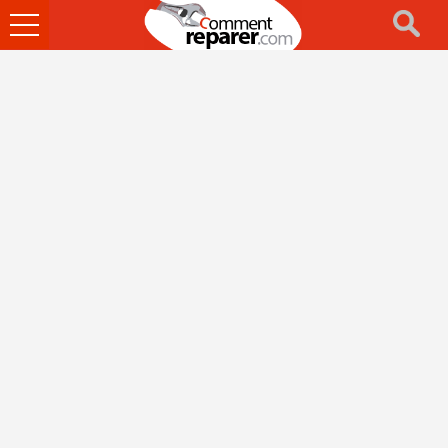
Ouvrir
le
menu