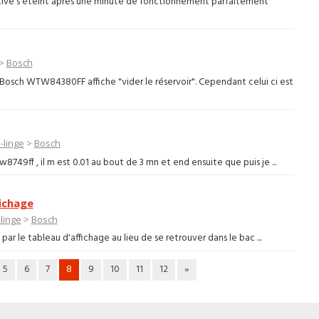
tive s'éteint après une minute de fonctionnement parfaitement
>
Bosch
osch WTW84380FF affiche "vider le réservoir". Cependant celui ci est
-linge
>
Bosch
749ff , il m est 0.01 au bout de 3 mn et end ensuite que puis je ...
fichage
linge
>
Bosch
r le tableau d'affichage au lieu de se retrouver dans le bac ...
5
6
7
8
9
10
11
12
»