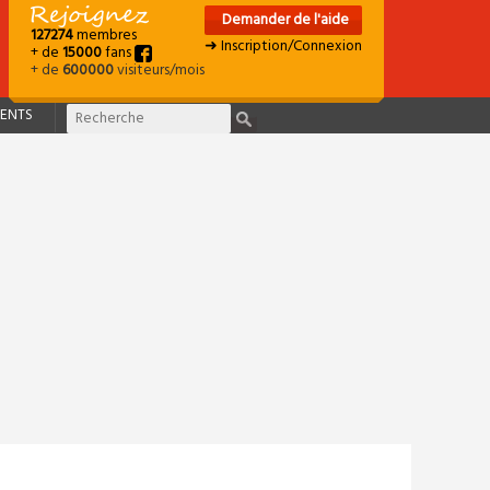
Demander de l'aide
127274
membres
➜ Inscription/Connexion
+ de
15000
fans
+ de
600000
visiteurs/mois
ENTS