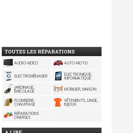
TOUTES LES RÉPARATIONS
AUDIO-VIDÉO
AUTO-MOTO
ELECTRONIQUE,
ELECTROMÉNAGER
INFORMATIQUE
JARDINAGE,
MOBILIER, MAISON
BRICOLAGE
PLOMBERIE-
VÊTEMENTS, LINGE,
CHAUFFAGE
BIJOUX
RÉPARATIONS
DIVERSES
A LIRE