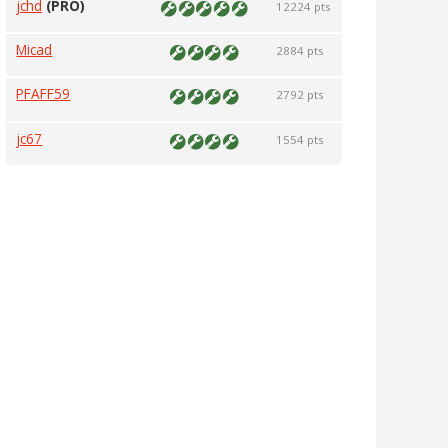
jchd
(PRO)
12224 pts
Micad
2884 pts
PFAFF59
2792 pts
jc67
1554 pts