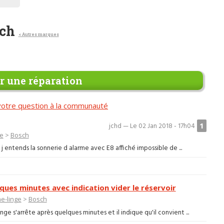
sch
< Autres marques
 une réparation
otre question à la communauté
1
jchd — Le 02 Jan 2018 - 17h04
ge
>
Bosch
j entends la sonnerie d alarme avec E8 affiché impossible de ...
ues minutes avec indication vider le réservoir
e-linge
>
Bosch
ge s'arrête après quelques minutes et il indique qu'il convient ...