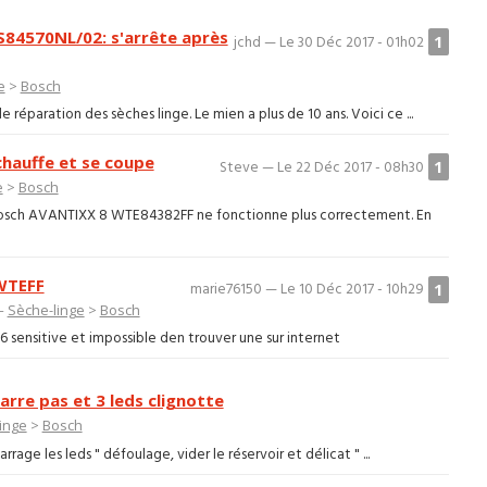
S84570NL/02: s'arrête après
1
jchd — Le 30 Déc 2017 - 01h02
e
>
Bosch
e réparation des sèches linge. Le mien a plus de 10 ans. Voici ce ...
hauffe et se coupe
1
Steve — Le 22 Déc 2017 - 08h30
e
>
Bosch
 Bosch AVANTIXX 8 WTE84382FF ne fonctionne plus correctement. En
 WTEFF
1
marie76150 — Le 10 Déc 2017 - 10h29
 —
Sèche-linge
>
Bosch
 sensitive et impossible den trouver une sur internet
rre pas et 3 leds clignotte
inge
>
Bosch
age les leds " défoulage, vider le réservoir et délicat " ...