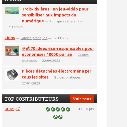
Trois-Rivières : un jeu-vidéo pour
sensibiliser aux impacts du
numérique
—
Pourquoi réparer ?
—
30/01/2026
Liens
—
Guides pratiques
— 02/11/2023
🌱💰 70 idées éco-responsables pour
économiser 1000€ par an
—
Guides
pratiques
— 22/09/2023
Pièces détachées électroménager :
tous les sites
—
Guides pratiques
—
27/01/2023
TOP CONTRIBUTEURS
Voir tous
omega7
43110 pts