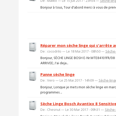
De : Malikx — Le 15 Juil 2017 - 23h54 —
Sèche-lin
Bonjour à tous, Tour d'abord merci à vous de prendr
Réparer mon sèche linge qui s'arrête 
De : cocodrilo — Le 18 Mai 2017 - 08h50 —
Sèche-
Bonjour, SÈCHE LINGE BOSH E-Nr.WTE84101FR/0
ARRIVEE; J'ai deja...
Panne sèche linge
De : Vero — Le 25 Mai 2017 - 14h09 —
Sèche-ling
Bonjour, Lorsque je mets mon sèche linge en marc
programmes ...
Sèche Linge Bosch Avantixx 8 Sensitive
De : Chesnut — Le 30 Mar 2017 - 09h31 —
Sèche-