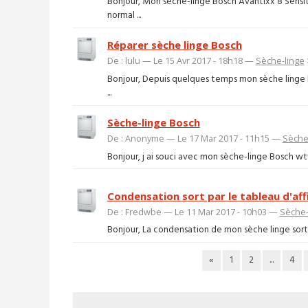
Bonjour, Mon sèche-linge Bosch Avantixx 8 Sensi
normal ...
Réparer sèche linge Bosch
De : lulu — Le 15 Avr 2017 - 18h18 —
Sèche-linge
Bonjour, Depuis quelques temps mon sèche linge B
...
Sèche-linge Bosch
De : Anonyme — Le 17 Mar 2017 - 11h15 —
Sèche
Bonjour, j ai souci avec mon sèche-linge Bosch wtw8
Condensation sort par le tableau d'af
De : Fredwbe — Le 11 Mar 2017 - 10h03 —
Sèche-
Bonjour, La condensation de mon sèche linge sort pa
«
1
2
...
4