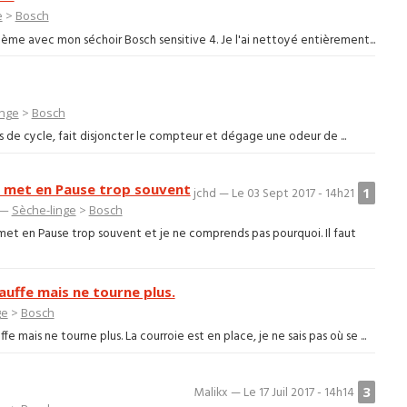
e
>
Bosch
ème avec mon séchoir Bosch sensitive 4. Je l'ai nettoyé entièrement...
inge
>
Bosch
 de cycle, fait disjoncter le compteur et dégage une odeur de ...
 met en Pause trop souvent
1
jchd — Le 03 Sept 2017 - 14h21
 —
Sèche-linge
>
Bosch
t en Pause trop souvent et je ne comprends pas pourquoi. Il faut
uffe mais ne tourne plus.
ge
>
Bosch
mais ne tourne plus. La courroie est en place, je ne sais pas où se ...
3
Malikx — Le 17 Juil 2017 - 14h14