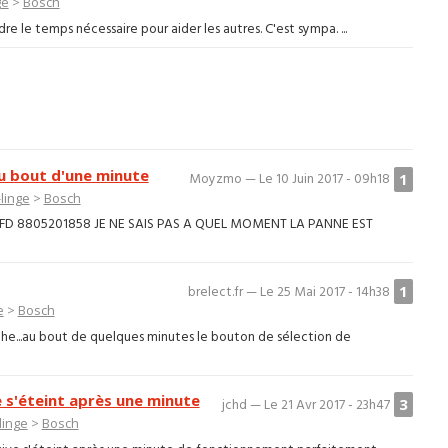
ge
>
Bosch
e le temps nécessaire pour aider les autres. C'est sympa. ...
au bout d'une minute
1
Moyzmo — Le 10 Juin 2017 - 09h18
linge
>
Bosch
8 FD 8805201858 JE NE SAIS PAS A QUEL MOMENT LA PANNE EST
1
brelect.fr — Le 25 Mai 2017 - 14h38
e
>
Bosch
he...au bout de quelques minutes le bouton de sélection de
 s'éteint après une minute
3
jchd — Le 21 Avr 2017 - 23h47
linge
>
Bosch