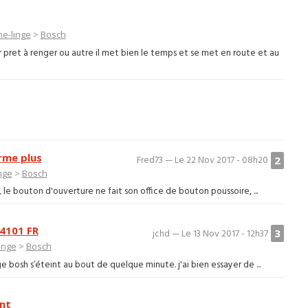
e-linge
>
Bosch
 pret à renger ou autre il met bien le temps et se met en route et au
rme plus
2
Fred73 — Le 22 Nov 2017 - 08h20
nge
>
Bosch
 le bouton d'ouverture ne fait son office de bouton poussoire, ...
4101 FR
3
jchd — Le 13 Nov 2017 - 12h37
inge
>
Bosch
e bosh s’éteint au bout de quelque minute. j'ai bien essayer de ...
int