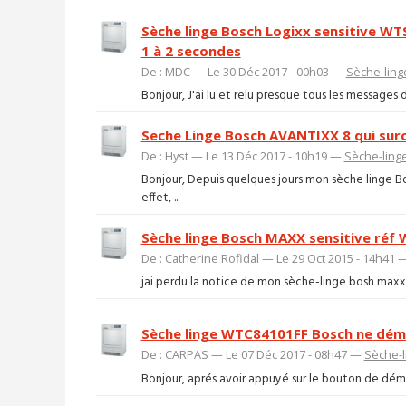
Sèche linge Bosch Logixx sensitive WT
1 à 2 secondes
De : MDC — Le 30 Déc 2017 - 00h03 —
Sèche-ling
Bonjour, J'ai lu et relu presque tous les messages d
Seche Linge Bosch AVANTIXX 8 qui surc
De : Hyst — Le 13 Déc 2017 - 10h19 —
Sèche-ling
Bonjour, Depuis quelques jours mon sèche linge
effet, ...
Sèche linge Bosch MAXX sensitive réf
De : Catherine Rofidal — Le 29 Oct 2015 - 14h41
jai perdu la notice de mon sèche-linge bosh maxx6
Sèche linge WTC84101FF Bosch ne déma
De : CARPAS — Le 07 Déc 2017 - 08h47 —
Sèche-l
Bonjour, aprés avoir appuyé sur le bouton de démarr