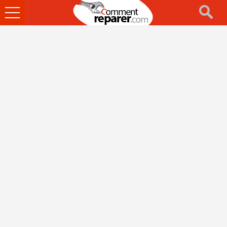
Ouvrir
le
menu