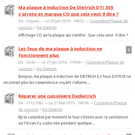
Ma plaque à induction De Dietrich DTI 305
s'arrete et marque CO que cela veut il dire ?
De : roques — Le 29 Jan 2016 - 14h52 —
Cuisinière/Plaque de
cuisson
>
De Dietrich
Affichage CO sur la plaque qui s'arrête . Que cela veut -il dire ?
Les feux de ma plaque à induction ne
1
fonctionnent plus
De : dodo — Le 27 Jan 2016 - 11h04 —
Cuisinière/Plaque de
cuisson
>
De Dietrich
Bonjour, ma plaque à induction de DIETRICH à 2 feux DTI701X ne
reconnait plus les casseroles.Le voyant s'allume, ...
Réparer une cuissiniere Dedietrich
De : 21121962 — Le 21 Mai 2015 - 16h36 —
Cuisinière/Plaque
de cuisson
>
De Dietrich
Bjr la cuisinière par moment le four s'éteins avec la ventilation
sur l'écran il y a plus rien pendant quelque ...