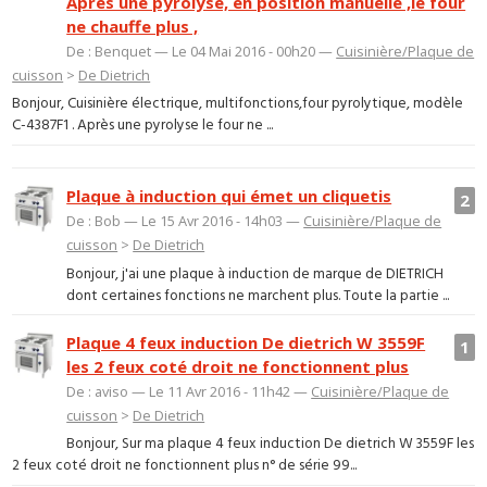
Après une pyrolyse, en position manuelle ,le four
ne chauffe plus ,
De : Benquet — Le 04 Mai 2016 - 00h20 —
Cuisinière/Plaque de
cuisson
>
De Dietrich
Bonjour, Cuisinière électrique, multifonctions,four pyrolytique, modèle
C-4387F1 . Après une pyrolyse le four ne ...
Plaque à induction qui émet un cliquetis
2
De : Bob — Le 15 Avr 2016 - 14h03 —
Cuisinière/Plaque de
cuisson
>
De Dietrich
Bonjour, j'ai une plaque à induction de marque de DIETRICH
dont certaines fonctions ne marchent plus. Toute la partie ...
Plaque 4 feux induction De dietrich W 3559F
1
les 2 feux coté droit ne fonctionnent plus
De : aviso — Le 11 Avr 2016 - 11h42 —
Cuisinière/Plaque de
cuisson
>
De Dietrich
Bonjour, Sur ma plaque 4 feux induction De dietrich W 3559F les
2 feux coté droit ne fonctionnent plus n° de série 99...