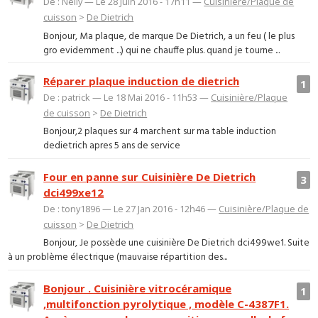
De : Nelly — Le 28 Juin 2016 - 17h11 —
Cuisinière/Plaque de
cuisson
>
De Dietrich
Bonjour, Ma plaque, de marque De Dietrich, a un feu ( le plus
gro evidemment ...) qui ne chauffe plus. quand je tourne ...
Réparer plaque induction de dietrich
1
De : patrick — Le 18 Mai 2016 - 11h53 —
Cuisinière/Plaque
de cuisson
>
De Dietrich
Bonjour,2 plaques sur 4 marchent sur ma table induction
dedietrich apres 5 ans de service
Four en panne sur Cuisinière De Dietrich
3
dci499xe12
De : tony1896 — Le 27 Jan 2016 - 12h46 —
Cuisinière/Plaque de
cuisson
>
De Dietrich
Bonjour, Je possède une cuisinière De Dietrich dci499we1. Suite
à un problème électrique (mauvaise répartition des...
Bonjour . Cuisinière vitrocéramique
1
,multifonction pyrolytique , modèle C-4387F1.