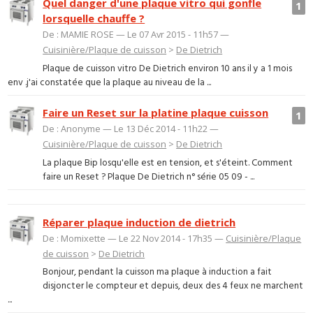
Quel danger d'une plaque vitro qui gonfle
1
lorsquelle chauffe ?
De : MAMIE ROSE — Le 07 Avr 2015 - 11h57 —
Cuisinière/Plaque de cuisson
>
De Dietrich
Plaque de cuisson vitro De Dietrich environ 10 ans il y a 1 mois
env .j'ai constatée que la plaque au niveau de la ...
Faire un Reset sur la platine plaque cuisson
1
De : Anonyme — Le 13 Déc 2014 - 11h22 —
Cuisinière/Plaque de cuisson
>
De Dietrich
La plaque Bip losqu'elle est en tension, et s'éteint. Comment
faire un Reset ? Plaque De Dietrich n° série 05 09 - ...
Réparer plaque induction de dietrich
De : Momixette — Le 22 Nov 2014 - 17h35 —
Cuisinière/Plaque
de cuisson
>
De Dietrich
Bonjour, pendant la cuisson ma plaque à induction a fait
disjoncter le compteur et depuis, deux des 4 feux ne marchent
...