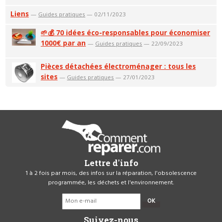
Liens
—
Guides pratiques
— 02/11/2023
🌱💰 70 idées éco-responsables pour économiser
1000€ par an
—
Guides pratiques
— 22/09/2023
Pièces détachées électroménager : tous les
sites
—
Guides pratiques
— 27/01/2023
Lettre d'info
1 à 2 fois par mois, des infos sur la réparation, l'obsolescence
programmée, les déchets et l'environnement.
OK
Suivez-nous