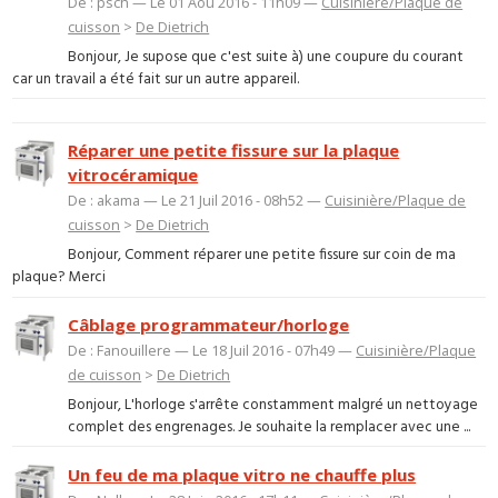
De : psch — Le 01 Aoû 2016 - 11h09 —
Cuisinière/Plaque de
cuisson
>
De Dietrich
Bonjour, Je supose que c'est suite à) une coupure du courant
car un travail a été fait sur un autre appareil.
Réparer une petite fissure sur la plaque
vitrocéramique
De : akama — Le 21 Juil 2016 - 08h52 —
Cuisinière/Plaque de
cuisson
>
De Dietrich
Bonjour, Comment réparer une petite fissure sur coin de ma
plaque? Merci
Câblage programmateur/horloge
De : Fanouillere — Le 18 Juil 2016 - 07h49 —
Cuisinière/Plaque
de cuisson
>
De Dietrich
Bonjour, L'horloge s'arrête constamment malgré un nettoyage
complet des engrenages. Je souhaite la remplacer avec une ...
Un feu de ma plaque vitro ne chauffe plus