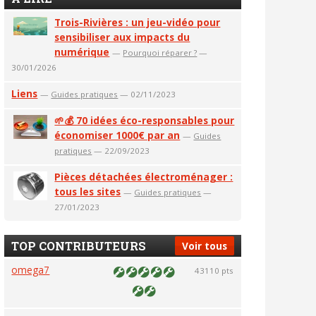
Trois-Rivières : un jeu-vidéo pour
sensibiliser aux impacts du
numérique
—
Pourquoi réparer ?
—
30/01/2026
Liens
—
Guides pratiques
— 02/11/2023
🌱💰 70 idées éco-responsables pour
économiser 1000€ par an
—
Guides
pratiques
— 22/09/2023
Pièces détachées électroménager :
tous les sites
—
Guides pratiques
—
27/01/2023
TOP CONTRIBUTEURS
Voir tous
omega7
43110 pts