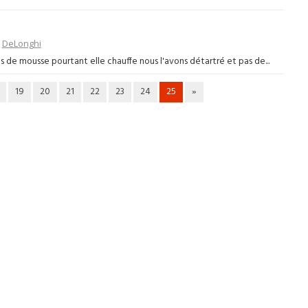
>
DeLonghi
as de mousse pourtant elle chauffe nous l'avons détartré et pas de...
19
20
21
22
23
24
25
»