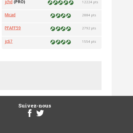
jchd
(PRO)
12224 pts
Micad
2884 pts
PFAFF59
2792 pts
jc67
1554 pts
Suivez-nous