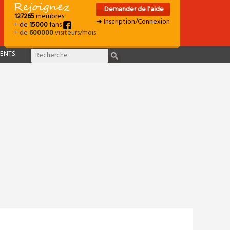
Demander de l'aide
127265
membres
➜ Inscription/Connexion
+ de
15000
fans
+ de
600000
visiteurs/mois
ENTS