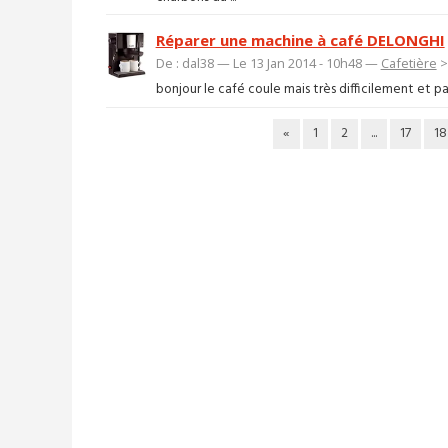
Réparer une machine à café DELONGHI
De : dal38 — Le 13 Jan 2014 - 10h48 —
Cafetière
bonjour le café coule mais très difficilement et p
«
1
2
...
17
18