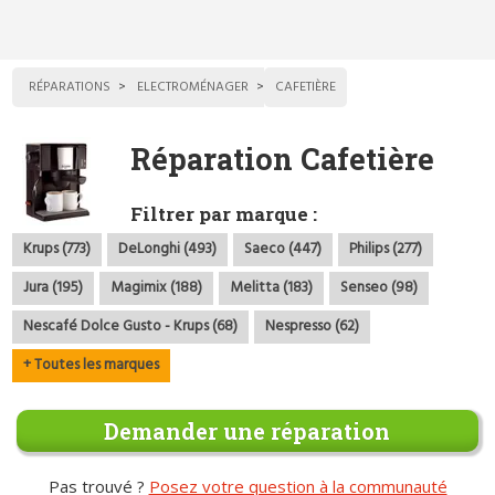
RÉPARATIONS
ELECTROMÉNAGER
CAFETIÈRE
Réparation Cafetière
Filtrer par marque :
Krups (773)
DeLonghi (493)
Saeco (447)
Philips (277)
Jura (195)
Magimix (188)
Melitta (183)
Senseo (98)
Nescafé Dolce Gusto - Krups (68)
Nespresso (62)
+ Toutes les marques
Demander une réparation
Pas trouvé ?
Posez votre question à la communauté