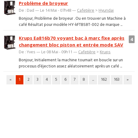
Problème de broyeur
De : Dad — Le 14 Mai - 07h48 —
Cafetière
>
Hyundai
Bonjour, Problème de broyeur . Ou en trouver un Machine à
café Résultat pour modèle HY-kFTBS8T-002 de marque ...
Krups Ea816b70 voyant bac à marc fixe après
4
changement bloc piston et entrée mode SAV
De : Yves — Le 08 Mai - 09h11 —
Cafetière
>
Krups
Bonjour, Initialement la machine tournait en boucle sur un
processus d’éjection assez aléatoirement après un café ...
«
1
2
3
4
5
6
7
8
...
162
163
»