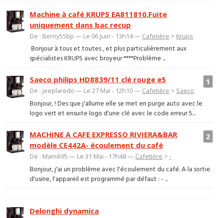
Machine à café KRUPS EA811810,Fuite
uniquement dans bac recup
De : Berny55bp — Le 06 Juin - 13h14 —
Cafetière
>
Krups
‌ Bonjour à tous et toutes , et plus particulièrement aux
spécialistes KRUPS avec broyeur ****Problème ...
Saeco philips HD8839/11 clé rouge e5
1
De : jeeplaredo — Le 27 Mai - 12h10 —
Cafetière
>
Saeco
Bonjour, ! Des que j'allume elle se met en purge auto avec le
logo vert et ensuite logo d'une clé avec le code erreur 5...
MACHINE A CAFE EXPRESSO RIVIERA&BAR
2
modèle CE442A- écoulement du café
De : Mamili95 — Le 31 Mai - 17h48 —
Cafetière
>
-
Bonjour, j'ai un problème avec l'écoulement du café. A la sortie
d'usine, l'appareil est programmé par défaut : - ...
Delonghi dynamica