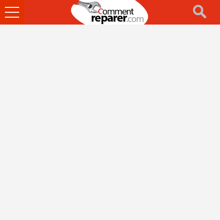
Ouvrir
le
menu