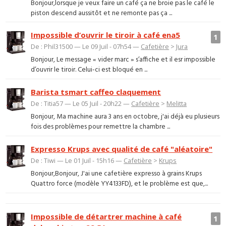
Bonjour,lorsque je veux faire un café ça ne broie pas le café le
piston descend aussitôt et ne remonte pas ça ...
Impossible d’ouvrir le tiroir à café ena5
1
De : Phil31500 — Le 09 Juil - 07h54 —
Cafetière
>
Jura
Bonjour, Le message « vider marc » s’affiche et il esr impossible
d’ouvrir le tiroir. Celui-ci est bloqué en ...
Barista tsmart caffeo claquement
De : Titia57 — Le 05 Juil - 20h22 —
Cafetière
>
Melitta
Bonjour, Ma machine aura 3 ans en octobre, j'ai déjà eu plusieurs
fois des problèmes pour remettre la chambre ...
Expresso Krups avec qualité de café "aléatoire"
De : Tiwi — Le 01 Juil - 15h16 —
Cafetière
>
Krups
Bonjour,Bonjour, J'ai une cafetière expresso à grains Krups
Quattro force (modèle YY4133FD), et le problème est que,...
Impossible de détartrer machine à café
1