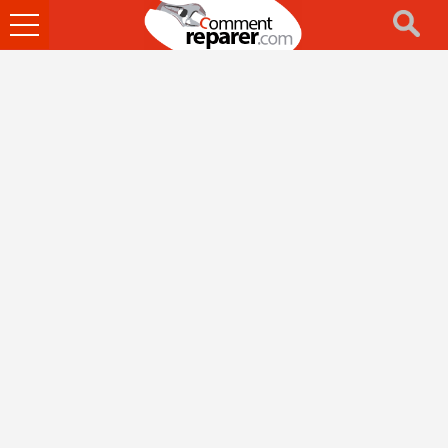
Ouvrir
le
menu