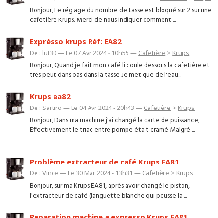
Bonjour, Le réglage du nombre de tasse est bloqué sur 2 sur une
cafetière Krups. Merci de nous indiquer comment ...
Exprésso krups Réf: EA82
De : lut30 — Le 07 Avr 2024 - 10h55 —
Cafetière
>
Krups
Bonjour, Quand je fait mon café li coule dessous la cafetière et
très peut dans pas dans la tasse Je met que de l'eau...
Krups ea82
De : Sartiro — Le 04 Avr 2024 - 20h43 —
Cafetière
>
Krups
Bonjour, Dans ma machine j'ai changé la carte de puissance,
Effectivement le triac entré pompe était cramé Malgré ...
Problème extracteur de café Krups EA81
De : Vince — Le 30 Mar 2024 - 13h31 —
Cafetière
>
Krups
Bonjour, sur ma Krups EA81, après avoir changé le piston,
l'extracteur de café (languette blanche qui pousse la ...
Reparation machine a expresso Krups EA81