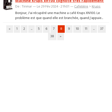
Machine Krups xn100 clignote très rapidement
De : Tinmar — Le 29 Fév 2024 - 21h01 —
Cafetière
>
Krups
Bonjour, J'ai récupéré une machine a café Krups XN100. Le
problème est que quand elle est branchée, quand j'appuie...
«
1
2
...
5
6
7
8
9
10
11
...
37
38
»