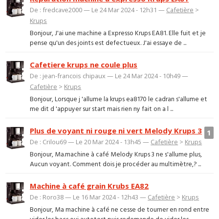
De : fredcave2000 — Le 24 Mar 2024 - 12h31 —
Cafetière
>
Krups
Bonjour, J'ai une machine a Expresso Krups EA81. Elle fuit et je
pense qu'un des joints est defectueux. J'ai essaye de ...
Cafetiere krups ne coule plus
De : jean-francois chipaux — Le 24 Mar 2024 - 10h49 —
Cafetière
>
Krups
Bonjour, Lorsque j 'allume la krups ea8170 le cadran s'allume et
me dit d 'appuyer sur start mais rien ny fait on a l ...
Plus de voyant ni rouge ni vert Melody Krups 3
1
De : Crilou69 — Le 20 Mar 2024 - 13h45 —
Cafetière
>
Krups
Bonjour, Ma.machine à café Melody Krups 3 ne s'allume plus,
Aucun voyant. Comment dois je procéder au multimètre,? ...
Machine à café grain Krubs EA82
De : Roro38 — Le 16 Mar 2024 - 12h43 —
Cafetière
>
Krups
Bonjour, Ma machine à café ne cesse de tourner en rond entre