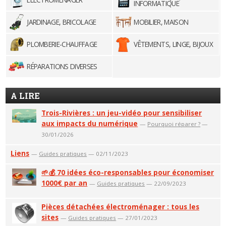
INFORMATIQUE
JARDINAGE, BRICOLAGE
MOBILIER, MAISON
PLOMBERIE-CHAUFFAGE
VÊTEMENTS, LINGE, BIJOUX
RÉPARATIONS DIVERSES
A LIRE
Trois-Rivières : un jeu-vidéo pour sensibiliser
aux impacts du numérique
—
Pourquoi réparer ?
—
30/01/2026
Liens
—
Guides pratiques
— 02/11/2023
🌱💰 70 idées éco-responsables pour économiser
1000€ par an
—
Guides pratiques
— 22/09/2023
Pièces détachées électroménager : tous les
sites
—
Guides pratiques
— 27/01/2023