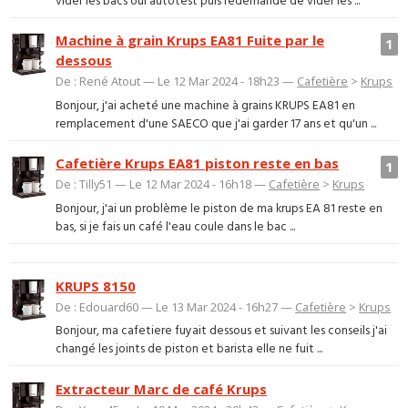
vider les bacs oui autotest puis redemande de vider les ...
Machine à grain Krups EA81 Fuite par le
1
dessous
De : René Atout — Le 12 Mar 2024 - 18h23 —
Cafetière
>
Krups
Bonjour, j'ai acheté une machine à grains KRUPS EA81 en
remplacement d'une SAECO que j'ai garder 17 ans et qu'un ...
Cafetière Krups EA81 piston reste en bas
1
De : Tilly51 — Le 12 Mar 2024 - 16h18 —
Cafetière
>
Krups
Bonjour, j'ai un problème le piston de ma krups EA 81 reste en
bas, si je fais un café l'eau coule dans le bac ...
KRUPS 8150
De : Edouard60 — Le 13 Mar 2024 - 16h27 —
Cafetière
>
Krups
Bonjour, ma cafetiere fuyait dessous et suivant les conseils j'ai
changé les joints de piston et barista elle ne fuit ...
Extracteur Marc de café Krups