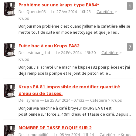
Problème sur une krups type EA84*
1
De : Quentin08 — Le 27 Avr 2024 - 10h23 —
Cafetière
>
Krups
Bonjour mon problème c'est quand j'allume la cafetière elle se
mette tout de suite en mode nettoyage et que je l'es ...
Fuite bac à eau Krups EA82
7
De : esteban_chd — Le 24 Fév 2024 - 19h30 —
Cafetière
>
Krups
Bonjour, J'ai acheté une machine krups ea82 pour pièces et j'ai
déjà remplacé la pompe et le joint de piston et le ...
Krups EA 81 impossible de modifier quantité
d'eau ou de tasses.
De : syfene — Le 25 Avr 2024 - 07h32 —
Cafetière
>
Krups
Bonjour Ma machine à café broyeur KRUPS EA 81 est
positionnée sur force 2, 40ml d'eau et 1 tasse de café. Depuis ...
NOMBRE DE TASSE BOQUE SUR 2
De : comptabilité — Le 08 Avr 2024 - 11h14 —
Cafetière
>
Krups