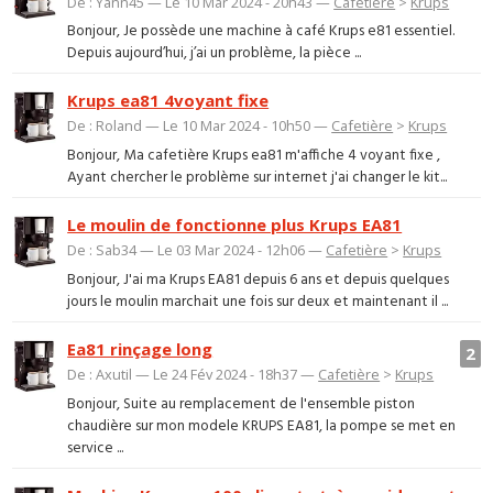
De : Yann45 — Le 10 Mar 2024 - 20h43 —
Cafetière
>
Krups
Bonjour, Je possède une machine à café Krups e81 essentiel.
Depuis aujourd’hui, j’ai un problème, la pièce ...
Krups ea81 4voyant fixe
De : Roland — Le 10 Mar 2024 - 10h50 —
Cafetière
>
Krups
Bonjour, Ma cafetière Krups ea81 m'affiche 4 voyant fixe ,
Ayant chercher le problème sur internet j'ai changer le kit...
Le moulin de fonctionne plus Krups EA81
De : Sab34 — Le 03 Mar 2024 - 12h06 —
Cafetière
>
Krups
Bonjour, J'ai ma Krups EA81 depuis 6 ans et depuis quelques
jours le moulin marchait une fois sur deux et maintenant il ...
Ea81 rinçage long
2
De : Axutil — Le 24 Fév 2024 - 18h37 —
Cafetière
>
Krups
Bonjour, Suite au remplacement de l'ensemble piston
chaudière sur mon modele KRUPS EA81, la pompe se met en
service ...