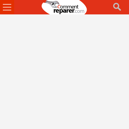
Ouvrir
le
menu