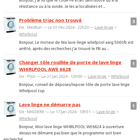
Bonjour, j'ai vu que le code F8 était sans doute dû à la
résistance ou à la sonde. Je les ai localisées et ...
Problème triac non trouvé
3
De : Medtun — Le 01 Fév 2024 - 22h20 —
Lave-linge
>
Whirlpool
Bonjour, Le moteur de Ma lave-linge whirlpool awg 5061/b est
arrêté, après des recherches j'ai trouvé le PB au ...
Changer tôle rouillée de porte de lave linge
1
WHIRLPOOL AWE 6628
De : Plslc — Le 21 Jan 2024 - 12h09 —
Lave-linge
>
Whirlpool
Bonjour, conseil de déposes/repose tôle de porte lave linge
Whirlpool top
Lave linge ne démarre pas
1
De : MAIZIERE — Le 17 Jan 2024 - 10h51 —
Lave-linge
>
Whirlpool
Bonjour, Mon lave linge WHIRLPOOL WE6624 à ouverture
dessus ne démarre pas bien que le programme soit bien
enclenché....