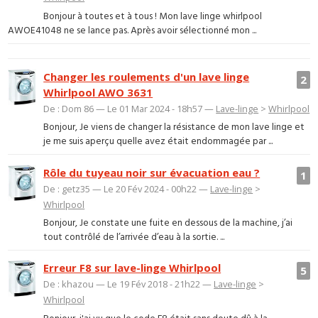
Bonjour à toutes et à tous ! Mon lave linge whirlpool
AWOE41048 ne se lance pas. Après avoir sélectionné mon ...
Changer les roulements d'un lave linge
2
Whirlpool AWO 3631
De : Dom 86 — Le 01 Mar 2024 - 18h57 —
Lave-linge
>
Whirlpool
Bonjour, Je viens de changer la résistance de mon lave linge et
je me suis aperçu quelle avez était endommagée par ...
Rôle du tuyeau noir sur évacuation eau ?
1
De : getz35 — Le 20 Fév 2024 - 00h22 —
Lave-linge
>
Whirlpool
Bonjour, Je constate une fuite en dessous de la machine, j’ai
tout contrôlé de l’arrivée d’eau à la sortie. ...
Erreur F8 sur lave-linge Whirlpool
5
De : khazou — Le 19 Fév 2018 - 21h22 —
Lave-linge
>
Whirlpool