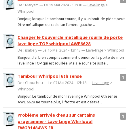
De : Maryam — Le 19 Mai 2024 - 13h30 —
Lave-linge
>
Whirlpool
Bonjour, lorsque le tambour tourne, il y a un bruit de pièce peut
être métallique qui racle sur l'arrière gauche ...
Changer le Couvercle métallique rouillé de porte
lave linge TOP whirlpool AWE6628
De : isabely — Le 16 Mai 2024 - 12h43 —
Lave-linge
>
Whirlpool
Bonjour, J'ai bien compris comment démonter la porte de mon
lave linge TOP qui est rouillée. Mais je souhaite juste ...
Tambour Whirlpool 6th sense
1
De : Chouchou — Le 07 Mai 2024 - 12h18 —
Lave-linge
>
Whirlpool
Bonjour, Le tambour de mon lave linge Whirlpool 6th sense
AWE 6628 ne tourne plus, il frotte et est désaxé ...
Problème arrivée d'eau sur certains
1
programme - Lave Linge Whirlpool
FWG91484WS FR