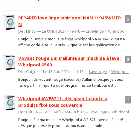
REPARER lave linge whirlpool NAM11945WMFR
5
N
De : kinou — Le 09 Juil 2024 - 19h18 —
Lave-linge
>
Whirlpool
Bonjour, Bonjour mon lave linge whirlpool NAM11945WMFR N
affiche code erreur F9 puis E2 quelle est la signification de ...
Voyant rouge qui s'allume sur machine à laver
2
Whirlpool 6560
De : Guigui — Le 18 Aoû 2024 - 11h16 —
Lave-linge
>
Whirlpool
Bonjour, Un voyant rouge (sécurité) s'allume lorsque je veux
faire partir n'importe quel programme. Le tambour est ...
Whirlpool AWE6211: déclipser la boite à
1
produits fixé sous couvercle
De : Lulu34 — Le 13 Aoû 2024 - 16h07 —
Lave-linge
>
Whirlpool
Bonjour, Sur ma machine Whirlpool AWE 6211 bien qu'à l'arrêt ,
dès que je verse le produit adoucissant , il coule ...