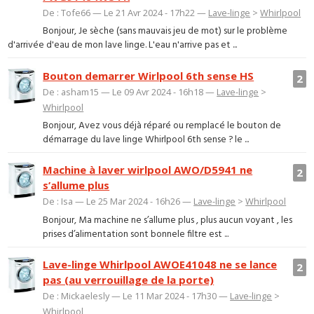
De : Tofe66 — Le 21 Avr 2024 - 17h22 —
Lave-linge
>
Whirlpool
Bonjour, Je sèche (sans mauvais jeu de mot) sur le problème
d'arrivée d'eau de mon lave linge. L'eau n'arrive pas et ...
Bouton demarrer Wirlpool 6th sense HS
2
De : asham15 — Le 09 Avr 2024 - 16h18 —
Lave-linge
>
Whirlpool
Bonjour, Avez vous déjà réparé ou remplacé le bouton de
démarrage du lave linge Whirlpool 6th sense ? le ...
Machine à laver wirlpool AWO/D5941 ne
2
s’allume plus
De : Isa — Le 25 Mar 2024 - 16h26 —
Lave-linge
>
Whirlpool
Bonjour, Ma machine ne s’allume plus , plus aucun voyant , les
prises d’alimentation sont bonnele filtre est ...
Lave-linge Whirlpool AWOE41048 ne se lance
2
pas (au verrouillage de la porte)
De : Mickaelesly — Le 11 Mar 2024 - 17h30 —
Lave-linge
>
Whirlpool