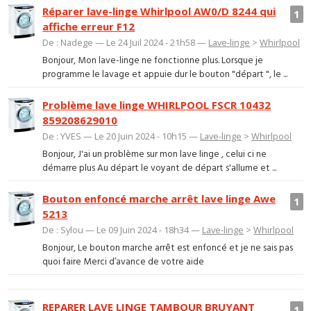
Réparer lave-linge Whirlpool AW0/D 8244 qui
1
affiche erreur F12
De : Nadege — Le 24 Juil 2024 - 21h58 —
Lave-linge
>
Whirlpool
Bonjour, Mon lave-linge ne fonctionne plus. Lorsque je
programme le lavage et appuie dur le bouton "départ ", le ...
Problème lave linge WHIRLPOOL FSCR 10432
859208629010
De : YVES — Le 20 Juin 2024 - 10h15 —
Lave-linge
>
Whirlpool
Bonjour, J'ai un problème sur mon lave linge , celui ci ne
démarre plus Au départ le voyant de départ s'allume et ...
Bouton enfoncé marche arrêt lave linge Awe
1
5213
De : Sylou — Le 09 Juin 2024 - 18h34 —
Lave-linge
>
Whirlpool
Bonjour, Le bouton marche arrêt est enfoncé et je ne sais pas
quoi faire Merci d’avance de votre aide
REPARER LAVE LINGE TAMBOUR BRUYANT
1