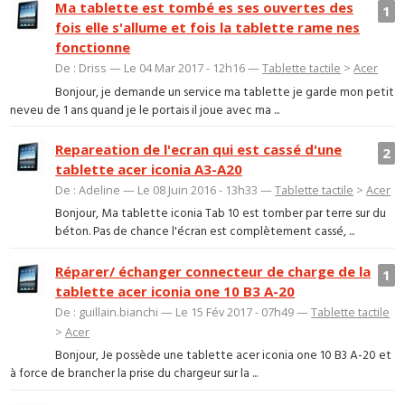
Ma tablette est tombé es ses ouvertes des
1
fois elle s'allume et fois la tablette rame nes
fonctionne
De : Driss — Le 04 Mar 2017 - 12h16 —
Tablette tactile
>
Acer
Bonjour, je demande un service ma tablette je garde mon petit
neveu de 1 ans quand je le portais il joue avec ma ...
Repareation de l'ecran qui est cassé d'une
2
tablette acer iconia A3-A20
De : Adeline — Le 08 Juin 2016 - 13h33 —
Tablette tactile
>
Acer
Bonjour, Ma tablette iconia Tab 10 est tomber par terre sur du
béton. Pas de chance l'écran est complètement cassé, ...
Réparer/ échanger connecteur de charge de la
1
tablette acer iconia one 10 B3 A-20
De : guillain.bianchi — Le 15 Fév 2017 - 07h49 —
Tablette tactile
>
Acer
Bonjour, Je possède une tablette acer iconia one 10 B3 A-20 et
à force de brancher la prise du chargeur sur la ...