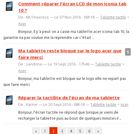
Comment réparer l'écran LCD de mon iconia tab
10 ?
De : MLTmaxress — Le 07 Nov 2016 - 06h18 —
Tablette tactile
>
Acer
Bonjour, Il y'a peut on a casse ma tablette acer iconia tab 10, la
garantie na pas voulue me la reprendre car c'était ...
Ma tablette reste bloqué sur le logo acer que
1
faire merci
De : sandrine — Le 19 Sept 2016 - 17h49 —
Tablette tactile
>
Acer
Bonjour, ma tablette est bloque sur le logo elle ne repart pas
que faire merci
Réparer la tactilite de l'écran de ma tablette
De : Karine — Le 20 Sept 2016 - 08h18 —
Tablette tactile
>
Acer
Bonjour, l'écran tactile ne répond que lorsque je viens de
recharger la tablette puis au bout de quelques minutes il ...
«
1
2
3
4
5
6
»