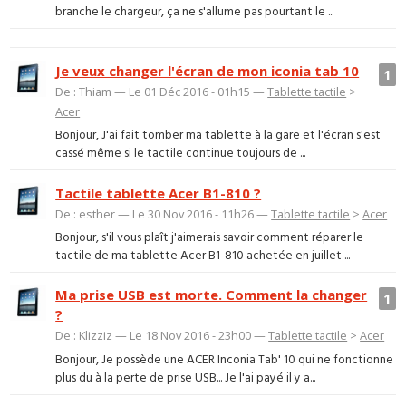
branche le chargeur, ça ne s'allume pas pourtant le ...
Je veux changer l'écran de mon iconia tab 10
1
De : Thiam — Le 01 Déc 2016 - 01h15 —
Tablette tactile
>
Acer
Bonjour, J'ai fait tomber ma tablette à la gare et l'écran s'est
cassé même si le tactile continue toujours de ...
Tactile tablette Acer B1-810 ?
De : esther — Le 30 Nov 2016 - 11h26 —
Tablette tactile
>
Acer
Bonjour, s'il vous plaît j'aimerais savoir comment réparer le
tactile de ma tablette Acer B1-810 achetée en juillet ...
Ma prise USB est morte. Comment la changer
1
?
De : Klizziz — Le 18 Nov 2016 - 23h00 —
Tablette tactile
>
Acer
Bonjour, Je possède une ACER Inconia Tab' 10 qui ne fonctionne
plus du à la perte de prise USB... Je l'ai payé il y a...