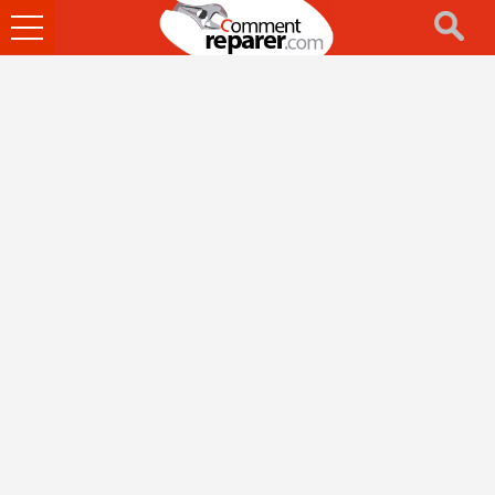
Ouvrir
le
menu