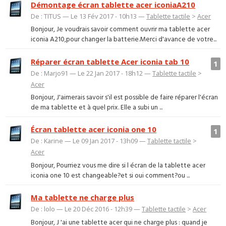
Démontage écran tablette acer iconiaA210
De : TITUS — Le 13 Fév 2017 - 10h13 —
Tablette tactile
>
Acer
Bonjour, Je voudrais savoir comment ouvrir ma tablette acer
iconia A210,pour changer la batterie.Merci d'avance de votre...
Réparer écran tablette Acer iconia tab 10
1
De : Marjo91 — Le 22 Jan 2017 - 18h12 —
Tablette tactile
>
Acer
Bonjour, J'aimerais savoir s'il est possible de faire réparer l'écran
de ma tablette et à quel prix. Elle a subi un ...
Écran tablette acer iconia one 10
1
De : Karine — Le 09 Jan 2017 - 13h09 —
Tablette tactile
>
Acer
Bonjour, Pourriez vous me dire si l écran de la tablette acer
iconia one 10 est changeable?et si oui comment?ou ...
Ma tablette ne charge plus
De : lolo — Le 20 Déc 2016 - 12h39 —
Tablette tactile
>
Acer
Bonjour, J 'ai une tablette acer qui ne charge plus : quand je