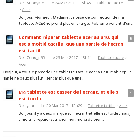
De : Anonyme — Le 24 Mar 2017 - 15h45 —
Tablette tactile
>
Acer
Bonjour, Monsieur, Madame, La prise de connection de ma
tablette ACER ne prend plus en charge. Problème venant d'un ...
Comment réparer tablette acer a3 a10. qui
5
est a moitié tactile (que une partie de l'ecran
est tactil
De : Zeno_p95 — Le 23 Mar 2017 - 13h11 —
Tablette tactile
>
Acer
Bonjour, a tous je possède une tablette tactile acer a3-a10 mais depuis
1an je ne peux plus l'utiliser car plus que une...
Ma tablette est casser de l ecrant, et elle s
1
est tordu.
De : yann — Le 20 Mar 2017 - 12h29 —
Tablette tactile
>
Acer
Bonjour, il y a deux marque sur l ecrant et elle est tordu , mais j
aimerai la réparer seul cher moi . merci de bien ...