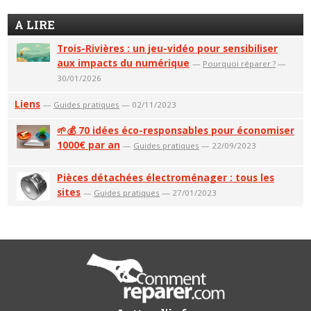
A LIRE
Trois-Rivières : un jeu-vidéo pour sensibiliser
aux impacts du numérique
—
Pourquoi réparer ?
—
30/01/2026
Liens
—
Guides pratiques
— 02/11/2023
🌱💰 70 idées éco-responsables pour économiser
1000€ par an
—
Guides pratiques
— 22/09/2023
Pièces détachées électroménager : tous les
sites
—
Guides pratiques
— 27/01/2023