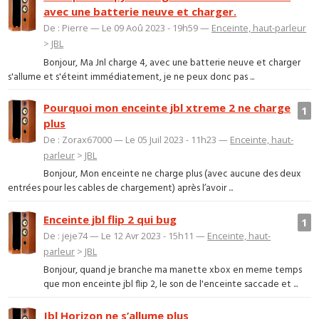
avec une batterie neuve et charger.
De : Pierre — Le 09 Aoû 2023 - 19h59 —
Enceinte, haut-parleur
>
JBL
Bonjour, Ma Jnl charge 4, avec une batterie neuve et charger
s'allume et s'éteint immédiatement, je ne peux donc pas ...
Pourquoi mon enceinte jbl xtreme 2 ne charge
1
plus
De : Zorax67000 — Le 05 Juil 2023 - 11h23 —
Enceinte, haut-
parleur
>
JBL
Bonjour, Mon enceinte ne charge plus (avec aucune des deux
entrées pour les cables de chargement) après l’avoir ...
Enceinte jbl flip 2 qui bug
1
De : jeje74 — Le 12 Avr 2023 - 15h11 —
Enceinte, haut-
parleur
>
JBL
Bonjour, quand je branche ma manette xbox en meme temps
que mon enceinte jbl flip 2, le son de l'enceinte saccade et ...
Jbl Horizon ne s’allume plus