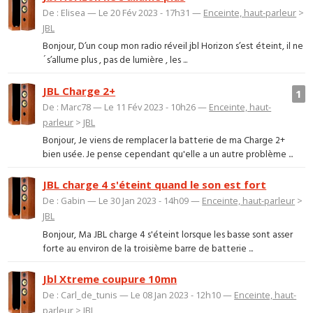
De : Elisea — Le 20 Fév 2023 - 17h31 —
Enceinte, haut-parleur
>
JBL
Bonjour, D’un coup mon radio réveil jbl Horizon s’est éteint, il ne
´s’allume plus , pas de lumière , les ...
JBL Charge 2+
1
De : Marc78 — Le 11 Fév 2023 - 10h26 —
Enceinte, haut-
parleur
>
JBL
Bonjour, Je viens de remplacer la batterie de ma Charge 2+
bien usée. Je pense cependant qu'elle a un autre problème ...
JBL charge 4 s'éteint quand le son est fort
De : Gabin — Le 30 Jan 2023 - 14h09 —
Enceinte, haut-parleur
>
JBL
Bonjour, Ma JBL charge 4 s'éteint lorsque les basse sont asser
forte au environ de la troisième barre de batterie ...
Jbl Xtreme coupure 10mn
De : Carl_de_tunis — Le 08 Jan 2023 - 12h10 —
Enceinte, haut-
parleur
>
JBL