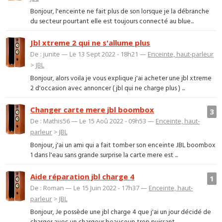
Bonjour, l'enceinte ne fait plus de son lorsque je la débranche
du secteur pourtant elle est toujours connecté au blue...
Jbl xtreme 2 qui ne s'allume plus
De : junite — Le 13 Sept 2022 - 18h21 —
Enceinte, haut-parleur
>
JBL
Bonjour, alors voila je vous explique j'ai acheter une jbl xtreme
2 d'occasion avec annoncer ( jbl qui ne charge plus ) ...
Changer carte mere jbl boombox
3
De : Mathis56 — Le 15 Aoû 2022 - 09h53 —
Enceinte, haut-
parleur
>
JBL
Bonjour, j'ai un ami qui a fait tomber son enceinte JBL boombox
1 dans l'eau sans grande surprise la carte mere est ...
Aide réparation jbl charge 4
1
De : Roman — Le 15 Juin 2022 - 17h37 —
Enceinte, haut-
parleur
>
JBL
Bonjour, Je possède une jbl charge 4 que j'ai un jour décidé de