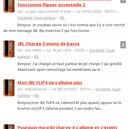
fonctionne flipper essentielle 2
De : Le gars qui a besoin d'aide — Le 24 Fév 2024 - 10h29 —
Enceinte, haut-parleur
>
JBL
Bonjour, Je voudrais savoir où c'est normal que il y a tout moitié
de mon message JBL flip essentiel 2 qui fonctionne ...
JBL Charge 3 moins de basse
2
De : lolo19430 — Le 18 Jan 2024 - 12h34 —
Enceinte, haut-
parleur
>
JBL
Bonjour, J'ai changé un haut parleur de jbl charge 3 qui grésillé.
Mainteant apres remontage les menbranes sur le ...
Mon JBL FLIP4 ne s’allume plus
De : Kokobewear — Le 08 Oct 2023 - 03h14 —
Enceinte, haut-
parleur
>
JBL
Bonjour,mon JBL FLIP4 ne s’alimentât plus quand j appuis sur le
bouton on/off il s’allume pendant 2 secondes fais ...
Pourquoi ma pJbl charge 4 s'allume et s'éteint