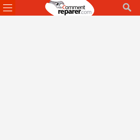
Ouvrir
le
menu