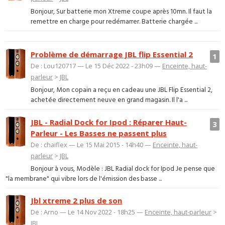
Bonjour, Sur batterie mon Xtreme coupe après 10mn. Il faut la
remettre en charge pour redémarrer. Batterie chargée ...
Problème de démarrage JBL flip Essential 2
1
De : Lou120717 — Le 15 Déc 2022 - 23h09 —
Enceinte, haut-
parleur
>
JBL
Bonjour, Mon copain a reçu en cadeau une JBL Flip Essential 2,
achetée directement neuve en grand magasin. Il l'a ...
JBL - Radial Dock for Ipod : Réparer Haut-
3
Parleur - Les Basses ne passent plus
De : chaiflex — Le 15 Mai 2015 - 14h40 —
Enceinte, haut-
parleur
>
JBL
Bonjour à vous, Modèle : JBL Radial dock for Ipod Je pense que
"la membrane" qui vibre lors de l'émission des basse ...
Jbl xtreme 2 plus de son
De : Arno — Le 14 Nov 2022 - 18h25 —
Enceinte, haut-parleur
>
JBL