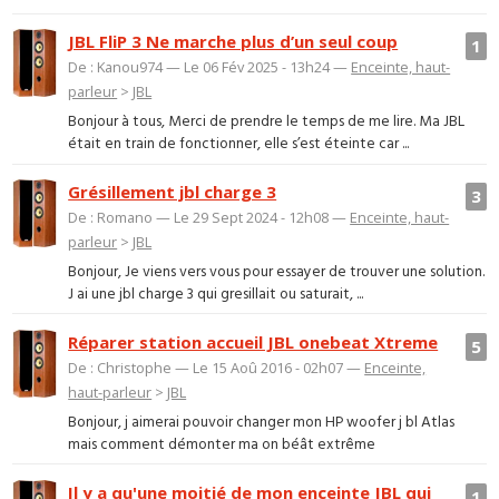
JBL FliP 3 Ne marche plus d’un seul coup
1
De : Kanou974 — Le 06 Fév 2025 - 13h24 —
Enceinte, haut-
parleur
>
JBL
Bonjour à tous, Merci de prendre le temps de me lire. Ma JBL
était en train de fonctionner, elle s’est éteinte car ...
Grésillement jbl charge 3
3
De : Romano — Le 29 Sept 2024 - 12h08 —
Enceinte, haut-
parleur
>
JBL
Bonjour, Je viens vers vous pour essayer de trouver une solution.
J ai une jbl charge 3 qui gresillait ou saturait, ...
Réparer station accueil JBL onebeat Xtreme
5
De : Christophe — Le 15 Aoû 2016 - 02h07 —
Enceinte,
haut-parleur
>
JBL
Bonjour, j aimerai pouvoir changer mon HP woofer j bl Atlas
mais comment démonter ma on béât extrême
Il y a qu'une moitié de mon enceinte JBL qui
1