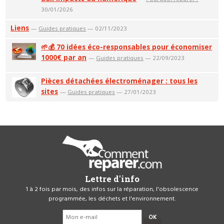
30/01/2026
Liens
—
Guides pratiques
— 02/11/2023
🌱💰 70 idées éco-responsables pour économiser
1000€ par an
—
Guides pratiques
— 22/09/2023
Pièces détachées électroménager : tous les
sites
—
Guides pratiques
— 27/01/2023
Lettre d'info
1 à 2 fois par mois, des infos sur la réparation, l'obsolescence
programmée, les déchets et l'environnement.
OK