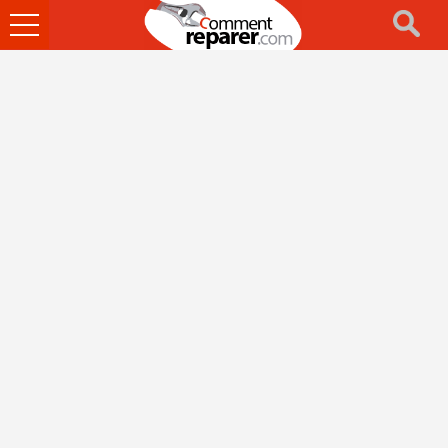
Ouvrir
le
menu