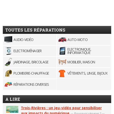
TOUTES LES RÉPARATIONS
AUDIO-VIDÉO
AUTO-MOTO
ELECTRONIQUE,
ELECTROMÉNAGER
INFORMATIQUE
JARDINAGE, BRICOLAGE
MOBILIER, MAISON
PLOMBERIE-CHAUFFAGE
VÊTEMENTS, LINGE, BIJOUX
RÉPARATIONS DIVERSES
A LIRE
Trois-Rivières : un jeu-vidéo pour sensibiliser
aux impacts du numérique
—
Pourquoi réparer ?
—