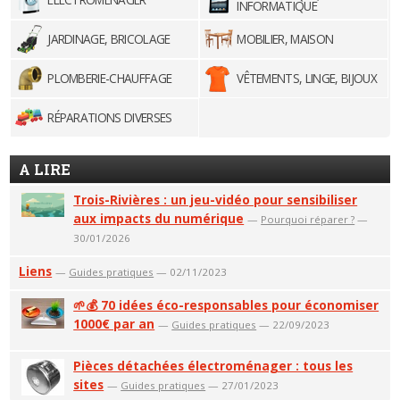
INFORMATIQUE
JARDINAGE, BRICOLAGE
MOBILIER, MAISON
PLOMBERIE-CHAUFFAGE
VÊTEMENTS, LINGE, BIJOUX
RÉPARATIONS DIVERSES
A LIRE
Trois-Rivières : un jeu-vidéo pour sensibiliser
aux impacts du numérique
—
Pourquoi réparer ?
—
30/01/2026
Liens
—
Guides pratiques
— 02/11/2023
🌱💰 70 idées éco-responsables pour économiser
1000€ par an
—
Guides pratiques
— 22/09/2023
Pièces détachées électroménager : tous les
sites
—
Guides pratiques
— 27/01/2023