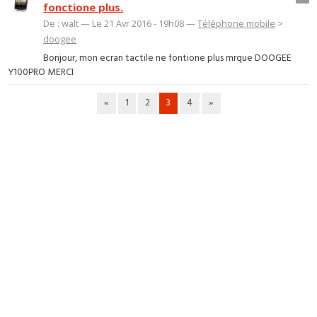
fonctione plus.
De : walt — Le 21 Avr 2016 - 19h08 —
Téléphone mobile
>
doogee
Bonjour, mon ecran tactile ne fontione plus mrque DOOGEE
Y100PRO MERCI
«
1
2
3
4
»