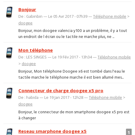
Bonjour
De : Gabinbin — Le 05 Avr 2017 - 07h39 —
Téléphone mobile
>
doogee
Bonjour, mon doogee valencia y100 a un problème, il y a tout
un endroit de l écran ou le tactile ne marche plus, ne ...
Mon téléphone
De : LES SINGES — Le 19 Fév 2017 - 13h34 —
Téléphone mobile
>
doogee
Bonjour, Mon téléphone Doogee x6 est tombé dans l'eau le
tactile marche le téléphone marche il est bien allumé mes...
Connecteur de charge doogee x5 pro
De : habida — Le 19 Jan 2017 - 12h28 —
Téléphone mobile
>
doogee
Bonjour, le connecteur de mon smartphone doogee x5 pro est
à changer
Reseau smarphone doogee x5
1