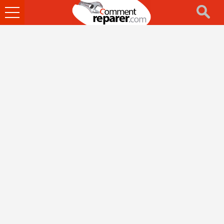
Ouvrir
le
menu