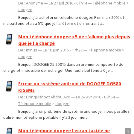
De : Anonyme — Le 27 Juil 2016 - 01h14 —
Téléphone mobile
>
doogee
Bonjour, j'ai acheter un telephone doogee F en mars 2016 et
ma batterie etais a 5% que je l'ai éteins et en rentrant à...
Mon téléphone doogee x5 ne s'allume plus depuis
que je l a chargé
De : minus — Le 10 Juin 2016 - 17h27 —
Téléphone mobile
>
doogee
Bonjour, DOOGEE X5 20015 dans un premier temps perte de
charge et impossible de recharger. Une fois la batterie à 0 je ...
Erreur ou système android de DOOGEE DG580
KISSME
De : Donquishoot Abdou Akir — Le 24 Avr 2016 - 02h54 —
Téléphone mobile
>
doogee
Bonjour, j'ai un problème de système android je n' pou pas allez
utilisé mon téléphone portable il y'a 2 jour merci
Mon téléphone doogee l'ecran tactile ne
1