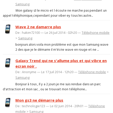
Samsung
Mon galaxy s3 le micro et l écoute ne marche pas pendant un
appel téléphonique,cependant pour viber ey tous les autre...
Wave 2 ne damarre plus
De : hakim72100 — Le 26 Juil 2014 - 02h20 —
Téléphone mobile
>
Samsung
bonjours alors voila mon problème est que mon Samsung wave
2 des que je le démarre il m'écrie wave en rouge et ne ...
Galaxy Trend qui ne s'allume plus et qui vibre en
ecran noir .
De : Anonyme — Le 17 Juil 2014 - 12h20 —
Téléphone mobile
>
Samsung
Bonjour à tous , Il y a 2 jours je me suis rendue dans un parc
d'attraction et mon sac , ou se trouvait mon téléphone...
Mon gs3 ne démarre plus
De : technologie123 — Le 02 Juin 2014 - 20h01 —
Téléphone
mobile
>
Samsung