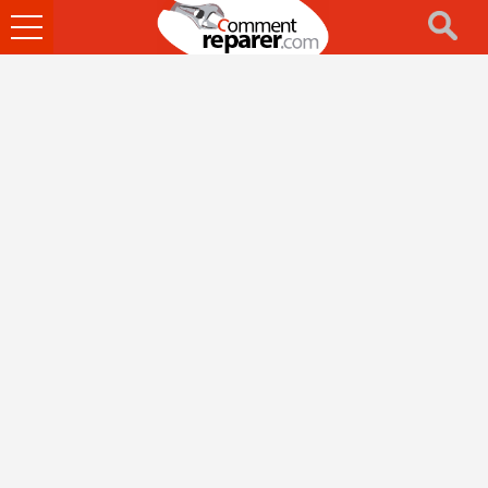
Ouvrir
le
menu