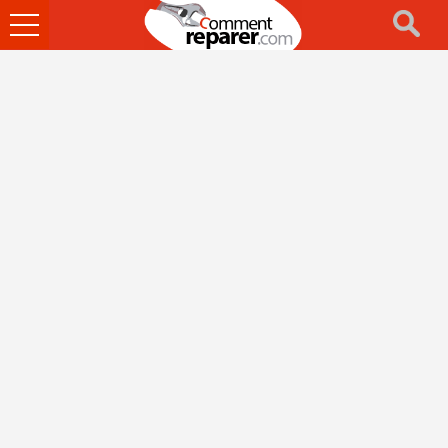
Ouvrir
le
menu