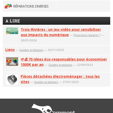
RÉPARATIONS DIVERSES
A LIRE
Trois-Rivières : un jeu-vidéo pour sensibiliser
aux impacts du numérique
—
Pourquoi réparer ?
—
30/01/2026
Liens
—
Guides pratiques
— 02/11/2023
🌱💰 70 idées éco-responsables pour économiser
1000€ par an
—
Guides pratiques
— 22/09/2023
Pièces détachées électroménager : tous les
sites
—
Guides pratiques
— 27/01/2023